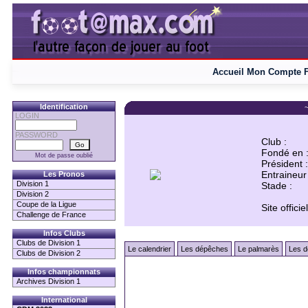
Accueil
Mon Compte
Identification
~
LOGIN
PASSWORD
Club :
Fondé en 
Mot de passe oublié
Président :
Entraineur 
Les Pronos
Division 1
Stade :
Division 2
Coupe de la Ligue
Site officiel
Challenge de France
Infos Clubs
Clubs de Division 1
Le calendrier
Les dépêches
Le palmarès
Les d
Clubs de Division 2
Infos championnats
Archives Division 1
International