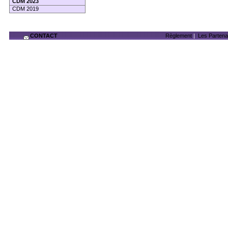
CDM 2023
CDM 2019
CONTACT
Règlement
|
Les Partena