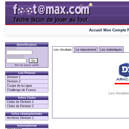
Accueil
Mon Compte
Identification
LOGIN
Les résultats
Le classement
Les statistiques
PASSWORD
Mot de passe oublié
Les Pronos
Division 1
Division 2
Coupe de la Ligue
Challenge de France
Les résultat
Infos Clubs
Clubs de Division 1
Clubs de Division 2
Infos championnats
Archives Division 1
International