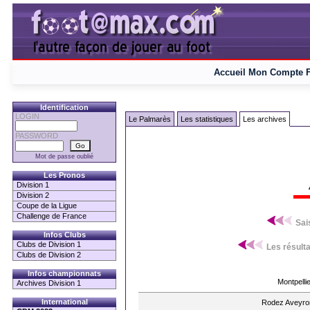
Accueil
Mon Compte
Identification
LOGIN
Le Palmarès
Les statistiques
Les archives
PASSWORD
Mot de passe oublié
Les Pronos
Division 1
Division 2
Coupe de la Ligue
Challenge de France
Sai
Infos Clubs
Clubs de Division 1
Les résulta
Clubs de Division 2
Infos championnats
Montpellie
Archives Division 1
International
Rodez Aveyro