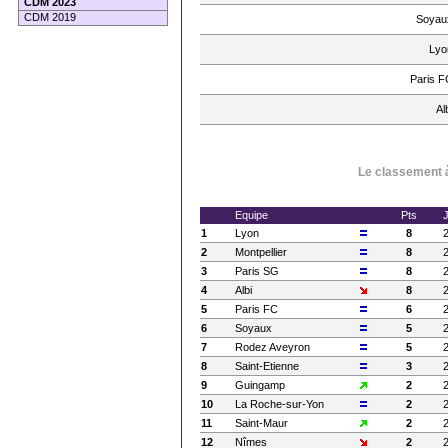
CDM 2023
CDM 2019
Soyau
Lyo
Paris F
Al
Le classement à
Equipe
Pts
1
Lyon
8
2
Montpellier
8
3
Paris SG
8
4
Albi
8
5
Paris FC
6
6
Soyaux
5
7
Rodez Aveyron
5
8
Saint-Etienne
3
9
Guingamp
2
10
La Roche-sur-Yon
2
11
Saint-Maur
2
12
Nîmes
2