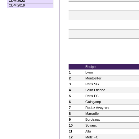
CDM 2023
CDM 2019
Equipe
1
Lyon
2
Montpellier
3
Paris SG
4
Saint-Etienne
5
Paris FC
6
Guingamp
7
Rodez Aveyron
8
Marseille
9
Bordeaux
10
Soyaux
11
Albi
12
Metz FC