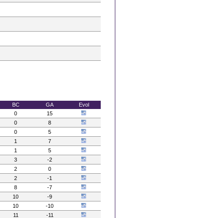
BC
GA
Evol
0
15
0
8
0
5
1
7
1
5
3
-2
2
0
2
-1
8
-7
10
-9
10
-10
11
-11