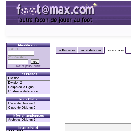
Identification
LOGIN
Le Palmarès
Les statistiques
Les archives
PASSWORD
Mot de passe oublié
Les Pronos
Division 1
Division 2
Coupe de la Ligue
Challenge de France
Infos Clubs
Clubs de Division 1
Clubs de Division 2
Infos championnats
Archives Division 1
International