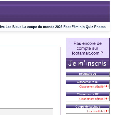
ive
Les Bleus
La coupe du monde 2026
Foot Féminin
Quiz
Photos
Résultats D1
Classements D1
Classement détaillé
Classements D2
Classement détaillé
Coupe de la Ligue
Les résultats