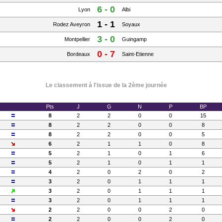
6 - 0
Lyon
Albi
1 - 1
Rodez Aveyron
Soyaux
3 - 0
Montpellier
Guingamp
0 - 7
Bordeaux
Saint-Etienne
Le classement à l'issue de la 2ème journée
Pts
J
G
N
P
BP
8
2
2
0
0
15
8
2
2
0
0
8
8
2
2
0
0
5
6
2
1
1
0
8
5
2
1
0
1
6
5
2
1
0
1
1
4
2
0
2
0
2
3
2
0
1
1
1
3
2
0
1
1
1
3
2
0
1
1
1
2
2
0
0
2
0
2
2
0
0
2
0