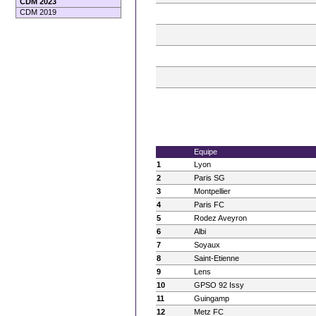
CDM 2023
CDM 2019
Equipe
1
Lyon
2
Paris SG
3
Montpellier
4
Paris FC
5
Rodez Aveyron
6
Albi
7
Soyaux
8
Saint-Etienne
9
Lens
10
GPSO 92 Issy
11
Guingamp
12
Metz FC