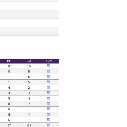
BC
GA
Evol
0
18
0
8
1
5
1
5
4
2
3
-1
5
-2
5
-3
6
-5
6
-4
6
-6
17
-17