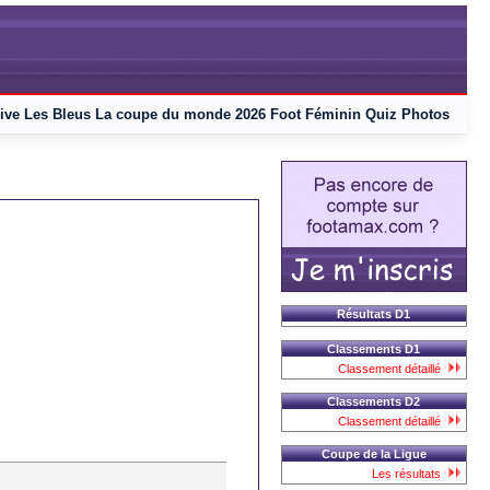
ive
Les Bleus
La coupe du monde 2026
Foot Féminin
Quiz
Photos
Résultats D1
Classements D1
Classement détaillé
Classements D2
Classement détaillé
Coupe de la Ligue
Les résultats