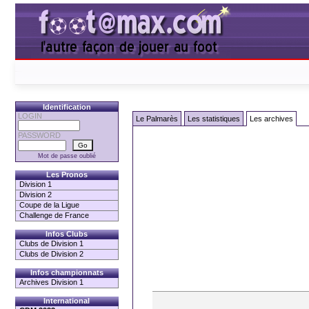
Identification
LOGIN
Le Palmarès
Les statistiques
Les archives
PASSWORD
Mot de passe oublié
Les Pronos
Division 1
Division 2
Coupe de la Ligue
Challenge de France
Infos Clubs
Clubs de Division 1
Clubs de Division 2
Infos championnats
Archives Division 1
International