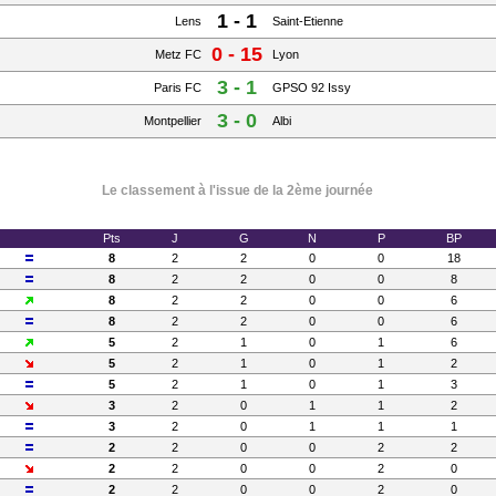
1 - 1
Lens
Saint-Etienne
0 - 15
Metz FC
Lyon
3 - 1
Paris FC
GPSO 92 Issy
3 - 0
Montpellier
Albi
Le classement à l'issue de la 2ème journée
Pts
J
G
N
P
BP
8
2
2
0
0
18
8
2
2
0
0
8
8
2
2
0
0
6
8
2
2
0
0
6
5
2
1
0
1
6
5
2
1
0
1
2
5
2
1
0
1
3
3
2
0
1
1
2
3
2
0
1
1
1
2
2
0
0
2
2
2
2
0
0
2
0
2
2
0
0
2
0