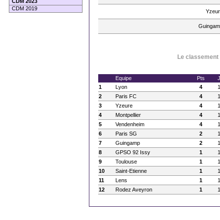
CDM 2023
CDM 2019
Yzeur
Guingam
Le classement à
Equipe
Pts
1
Lyon
4
2
Paris FC
4
3
Yzeure
4
4
Montpellier
4
5
Vendenheim
4
6
Paris SG
2
7
Guingamp
2
8
GPSO 92 Issy
1
9
Toulouse
1
10
Saint-Etienne
1
11
Lens
1
12
Rodez Aveyron
1