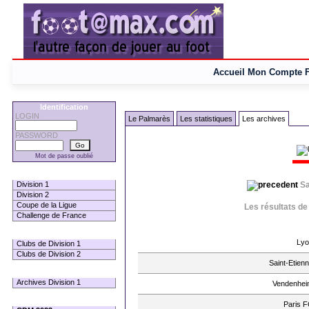
Accueil
Mon Compte
Identification
LOGIN
Le Palmarès
Les statistiques
Les archives
PASSWORD
Mot de passe oublié
Les Pronos
Sa
Division 1
Division 2
Coupe de la Ligue
Les résultats de
Challenge de France
Infos Clubs
Lyo
Clubs de Division 1
Clubs de Division 2
Saint-Etien
Infos championnats
Archives Division 1
Vendenhei
International
Paris 