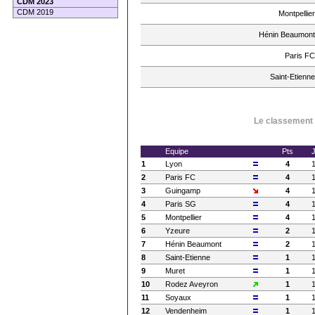
CDM 2023
CDM 2019
Montpellier
Hénin Beaumont
Paris FC
Saint-Etienne
Le classement à
Equipe
Pts
1
Lyon
4
2
Paris FC
4
3
Guingamp
4
4
Paris SG
4
5
Montpellier
4
6
Yzeure
2
7
Hénin Beaumont
2
8
Saint-Etienne
1
9
Muret
1
10
Rodez Aveyron
1
11
Soyaux
1
12
Vendenheim
1