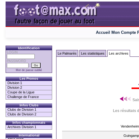
Accueil
Mon Compte
Identification
LOGIN
Le Palmarès
Les statistiques
Les archives
PASSWORD
Mot de passe oublié
Les Pronos
Division 1
Division 2
Coupe de la Ligue
Challenge de France
Sai
Infos Clubs
Clubs de Division 1
Les résultats 
Clubs de Division 2
Infos championnats
Vendenheim
Archives Division 1
International
Guingamp