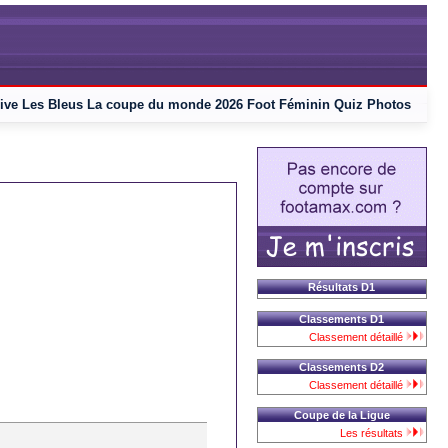
ive
Les Bleus
La coupe du monde 2026
Foot Féminin
Quiz
Photos
Résultats D1
Classements D1
Classement détaillé
Classements D2
Classement détaillé
Coupe de la Ligue
Les résultats