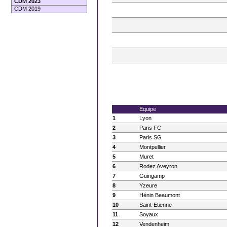
CDM 2023
CDM 2019
Equipe
1
Lyon
2
Paris FC
3
Paris SG
4
Montpellier
5
Muret
6
Rodez Aveyron
7
Guingamp
8
Yzeure
9
Hénin Beaumont
10
Saint-Etienne
11
Soyaux
12
Vendenheim