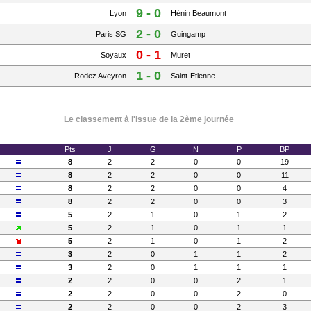
9 - 0
Lyon
Hénin Beaumont
2 - 0
Paris SG
Guingamp
0 - 1
Soyaux
Muret
1 - 0
Rodez Aveyron
Saint-Etienne
Le classement à l'issue de la 2ème journée
Pts
J
G
N
P
BP
8
2
2
0
0
19
8
2
2
0
0
11
8
2
2
0
0
4
8
2
2
0
0
3
5
2
1
0
1
2
5
2
1
0
1
1
5
2
1
0
1
2
3
2
0
1
1
2
3
2
0
1
1
1
2
2
0
0
2
1
2
2
0
0
2
0
2
2
0
0
2
3