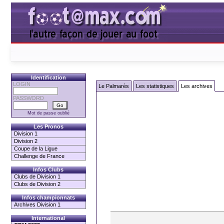
Identification
LOGIN
Le Palmarès
Les statistiques
Les archives
PASSWORD
Mot de passe oublié
Les Pronos
Division 1
Division 2
Coupe de la Ligue
Challenge de France
Infos Clubs
Clubs de Division 1
Clubs de Division 2
Infos championnats
Archives Division 1
International