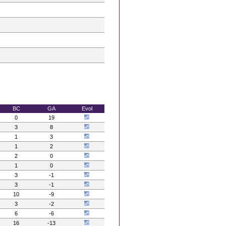
BC
GA
Evol
0
19
3
8
1
3
1
2
2
0
1
0
3
-1
3
-1
10
-9
3
-2
6
-6
16
-13