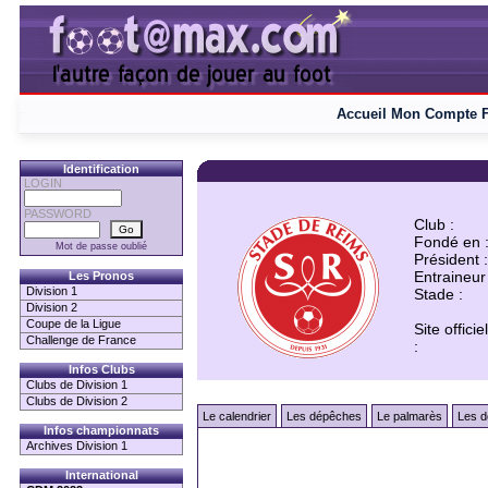
Accueil
Mon Compte
Identification
LOGIN
PASSWORD
Club :
Fondé en 
Mot de passe oublié
Président :
Entraineur 
Les Pronos
Division 1
Stade :
Division 2
Coupe de la Ligue
Site officiel
Challenge de France
:
Infos Clubs
Clubs de Division 1
Clubs de Division 2
Le calendrier
Les dépêches
Le palmarès
Les d
Infos championnats
Archives Division 1
International