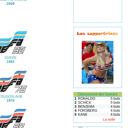
2008
SUEDE
1992
Classement des buteurs
YOUGOSLAVIE
1
RONALDO
5 buts
1976
2
SCHICK
5 buts
3
BENZEMA
4 buts
4
FORSBERG
4 buts
5
KANE
4 buts
La suite