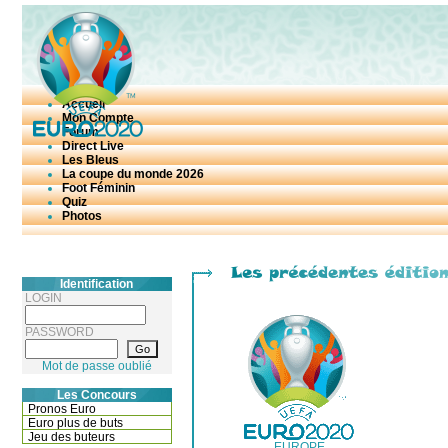
Accueil
Mon Compte
Forum
Direct Live
Les Bleus
La coupe du monde 2026
Foot Féminin
Quiz
Photos
Identification
LOGIN
PASSWORD
Mot de passe oublié
Les Concours
Pronos Euro
Euro plus de buts
Jeu des buteurs
EUROPE