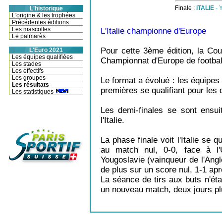
Finale :
ITALIE
- 
L'historique
L'origine & les trophées
Précédentes éditions
Les mascottes
L'Italie championne d'Europe
Le palmarès
Pour cette 3ème édition, la Co
L'Euro 2021
Les équipes qualifiées
Championnat d'Europe de footbal
Les stades
Les effectifs
Les groupes
Le format a évolué : les équipes 
Les résultats
premières se qualifiant pour les 
Les statistiques
Les demi-finales se sont ensui
l'Italie.
La phase finale voit l'Italie se q
au match nul, 0-0, face à l'U
Yougoslavie (vainqueur de l'Angl
de plus sur un score nul, 1-1 apr
La séance de tirs aux buts n'ét
un nouveau match, deux jours plus