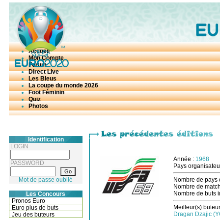
Accueil
Mon Compte
Forum
Direct Live
Les Bleus
La coupe du monde 2026
Foot Féminin
Quiz
Photos
Identification
LOGIN
Année :
1968
PASSWORD
Pays organisateu
Mot de passe oublié
Nombre de pays q
Nombre de match
Nombre de buts in
Les Concours
Pronos Euro
Meilleur(s) buteur
Euro plus de buts
Dragan Dzajic (YO
Jeu des buteurs