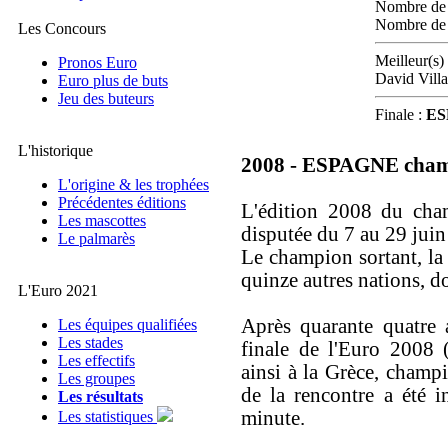
Nombre de 
Nombre de b
Les Concours
Meilleur(s) 
Pronos Euro
David Villa
Euro plus de buts
Jeu des buteurs
Finale :
ES
L'historique
2008 - ESPAGNE cham
L'origine & les trophées
Précédentes éditions
L'édition 2008 du cham
Les mascottes
disputée du 7 au 29 juin
Le palmarès
Le champion sortant, la 
quinze autres nations, d
L'Euro 2021
Après quarante quatre a
Les équipes qualifiées
Les stades
finale de l'Euro 2008 
Les effectifs
ainsi à la Grèce, champ
Les groupes
de la rencontre a été i
Les résultats
minute.
Les statistiques