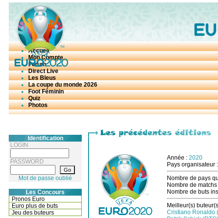
Accueil
Mon Compte
Forum
Direct Live
Les Bleus
La coupe du monde 2026
Foot Féminin
Quiz
Photos
Identification
LOGIN
Année :
2020
PASSWORD
Pays organisateur 
Mot de passe oublié
Nombre de pays qua
Nombre de matchs
Nombre de buts insc
Les Concours
Pronos Euro
Meilleur(s) buteur(s
Euro plus de buts
Cristiano Ronaldo 
Jeu des buteurs