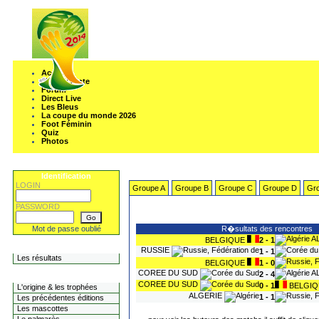
Accueil
Mon Compte
Forum
Direct Live
Les Bleus
La coupe du monde 2026
Foot Féminin
Quiz
Photos
Identification
LOGIN
Groupe A
Groupe B
Groupe C
Groupe D
Gr
PASSWORD
Mot de passe oublié
R�sultats des rencontres
A
BELGIQUE
2 - 1
Les Concours
RUSSIE
1 - 1
Les résultats
BELGIQUE
1 - 0
COREE DU SUD
A
2 - 4
L'historique
COREE DU SUD
0 - 1
BELGIQ
L'origine & les trophées
ALGERIE
1 - 1
Les précédentes éditions
Les mascottes