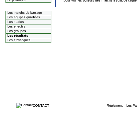
Le palmarès
pour voir les buteurs des matchs il suffit de cliqu
La coupe du monde 2014
Les matchs de barrage
Les équipes qualifiées
Les stades
Les effectifs
Les groupes
Les résultats
Les statistiques
CONTACT
Règlement
|
Les Pa