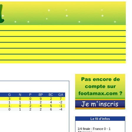
G
N
P
BP
BC
GA
3
0
0
9
2
7
1
1
1
2
4
-2
1
0
2
4
5
-1
0
1
2
2
6
-4
Le fil d'infos
1/4 finale : France 0 - 1
Allemagne