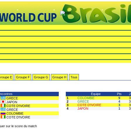
roupe E
Groupe F
Groupe G
Groupe H
Tous
encontres
Equipe
Pts
J
1
COLOMBIE
9
3
GRECE
2
GRECE
4
3
JAPON
3
COTE D'IVOIRE
3
3
COTE D'IVOIRE
4
JAPON
1
3
GRECE
COLOMBIE
COTE D'IVOIRE
iquer sur le score du match