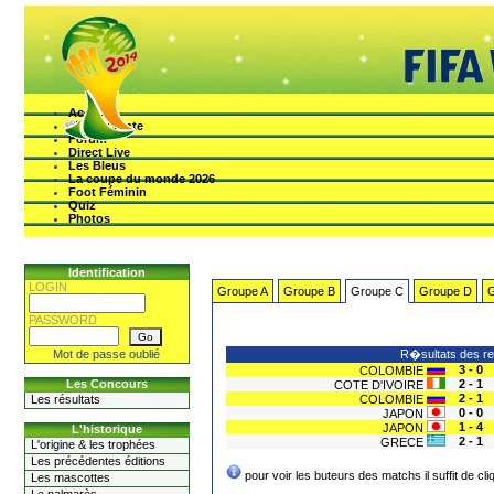
Accueil
Mon Compte
Forum
Direct Live
Les Bleus
La coupe du monde 2026
Foot Féminin
Quiz
Photos
Identification
LOGIN
Groupe A
Groupe B
Groupe C
Groupe D
G
PASSWORD
Mot de passe oublié
R�sultats des r
3 - 0
COLOMBIE
Les Concours
2 - 1
COTE D'IVOIRE
2 - 1
Les résultats
COLOMBIE
0 - 0
JAPON
1 - 4
JAPON
L'historique
2 - 1
GRECE
L'origine & les trophées
Les précédentes éditions
pour voir les buteurs des matchs il suffit de cl
Les mascottes