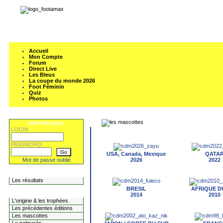
Accueil
Mon Compte
Forum
Direct Live
Les Bleus
La coupe du monde 2026
Foot Féminin
Quiz
Photos
Identification
LOGIN
PASSWORD
USA, Canada, Mexique
QATA
Mot de passe oublié
2026
2022
Les Concours
Les résultats
BRESIL
AFRIQUE D
L'historique
2014
2010
L'origine & les trophées
Les précédentes éditions
Les mascottes