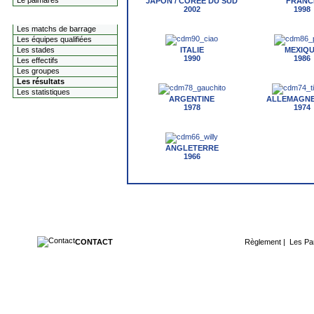
Le palmarès
JAPON / COREE DU SUD
FRANC
2002
1998
La coupe du monde 2014
Les matchs de barrage
Les équipes qualifiées
Les stades
ITALIE
MEXIQ
1990
1986
Les effectifs
Les groupes
Les résultats
Les statistiques
ARGENTINE
ALLEMAGNE
1978
1974
ANGLETERRE
1966
CONTACT
Règlement
|
Les Pa