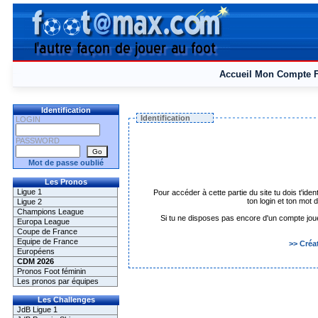
Accueil
Mon Compte
Identification
Identification
LOGIN
PASSWORD
Mot de passe oublié
Les Pronos
Ligue 1
Pour accéder à cette partie du site tu dois t'iden
ton login et ton mot
Ligue 2
Champions League
Si tu ne disposes pas encore d'un compte joueur 
Europa League
Coupe de France
Equipe de France
>> Créa
Européens
CDM 2026
Pronos Foot féminin
Les pronos par équipes
Les Challenges
JdB Ligue 1