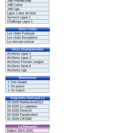
JdB PremierShip
JdB Calcio
JdB Liga
Ligue 1 plus de buts
Survivor Ligue 1
Challenge Ligue 1
Infos Clubs
Les clubs Français
Les clubs Européens
Le mercato estival
Infos championnats
Archives Ligue 1
Archives Ligue 2
Archives Premier League
Archives Serie A
Archives Liga
Rechercher
Une équipe
Un joueur
Un match
Gagnants mensuel L1
05-2026 Mathieufoot0112
04-2026 Le capitaine
03-2026 Denis42
02-2026 Fanderobert
01-2026 CB7588
Le Palmarès
Edition 2024-2025