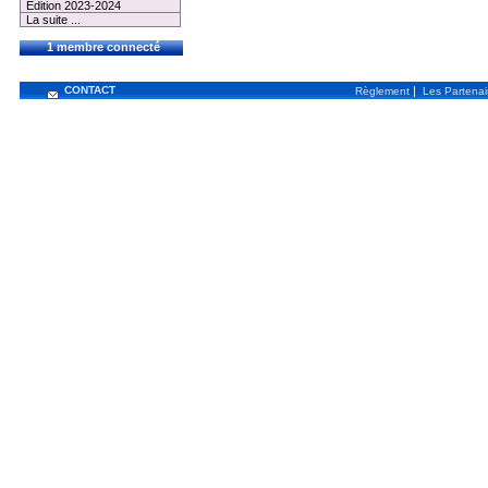
Edition 2023-2024
La suite ...
1 membre connecté
CONTACT
|
Règlement
Les Partenai