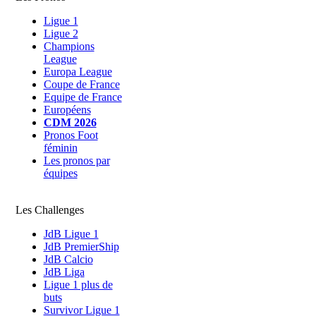
Ligue 1
Ligue 2
Champions
League
Europa League
Coupe de France
Equipe de France
Européens
CDM 2026
Pronos Foot
féminin
Les pronos par
équipes
Les Challenges
JdB Ligue 1
JdB PremierShip
JdB Calcio
JdB Liga
Ligue 1 plus de
buts
Survivor Ligue 1