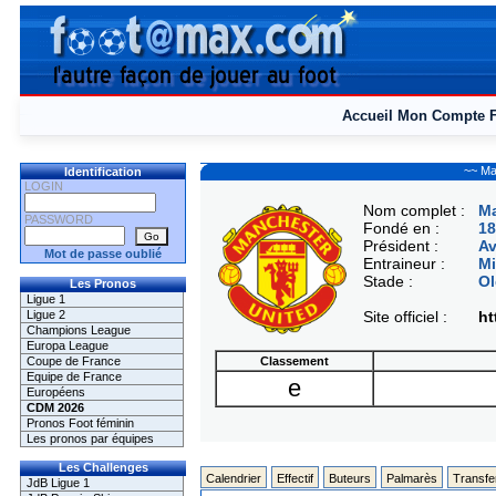
Accueil
Mon Compte
~~ Ma
Identification
LOGIN
Nom complet :
Ma
PASSWORD
Fondé en :
18
Président :
A
Mot de passe oublié
Entraineur :
Mi
Stade :
Ol
Les Pronos
Ligue 1
Ligue 2
Site officiel :
ht
Champions League
Europa League
Coupe de France
Classement
Equipe de France
e
Européens
CDM 2026
Pronos Foot féminin
Les pronos par équipes
Les Challenges
Calendrier
Effectif
Buteurs
Palmarès
Transfe
JdB Ligue 1