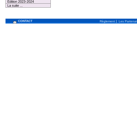
Edition 2023-2024
La suite ...
CONTACT
|
Règlement
Les Partenai