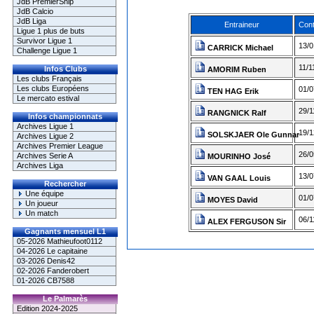
JdB PremierShip
JdB Calcio
JdB Liga
Entraineur
Cont
Ligue 1 plus de buts
Survivor Ligue 1
13/0
CARRICK Michael
Challenge Ligue 1
11/1
Infos Clubs
AMORIM Ruben
Les clubs Français
Les clubs Européens
01/0
TEN HAG Erik
Le mercato estival
29/1
RANGNICK Ralf
Infos championnats
Archives Ligue 1
19/1
SOLSKJAER Ole Gunnar
Archives Ligue 2
Archives Premier League
26/0
Archives Serie A
MOURINHO José
Archives Liga
13/0
VAN GAAL Louis
Rechercher
Une équipe
01/0
MOYES David
Un joueur
Un match
06/1
ALEX FERGUSON Sir
Gagnants mensuel L1
05-2026 Mathieufoot0112
04-2026 Le capitaine
03-2026 Denis42
02-2026 Fanderobert
01-2026 CB7588
Le Palmarès
Edition 2024-2025