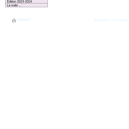
Edition 2023-2024
La suite ...
CONTACT
|
Règlement
Les Partenai