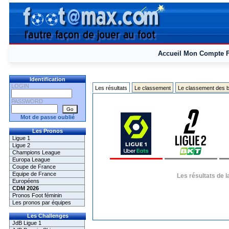
Accueil
Mon Compte
Identification
LOGIN
Les résultats
Le classement
Le classement des b
PASSWORD
Mot de passe oublié
Les Pronos
Ligue 1
Ligue 2
Champions League
Europa League
Coupe de France
Equipe de France
Les résultats de 
Européens
CDM 2026
Pronos Foot féminin
Les pronos par équipes
Les Challenges
JdB Ligue 1