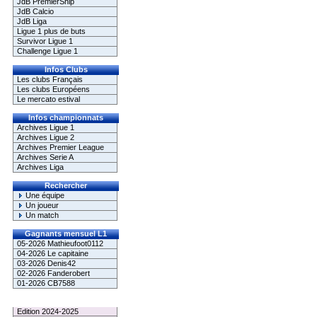
JdB PremierShip
JdB Calcio
JdB Liga
Ligue 1 plus de buts
Survivor Ligue 1
Challenge Ligue 1
Infos Clubs
Les clubs Français
Les clubs Européens
Le mercato estival
Infos championnats
Archives Ligue 1
Archives Ligue 2
Archives Premier League
Archives Serie A
Archives Liga
Rechercher
Une équipe
Un joueur
Un match
Gagnants mensuel L1
05-2026 Mathieufoot0112
04-2026 Le capitaine
03-2026 Denis42
02-2026 Fanderobert
01-2026 CB7588
Le Palmarès
Edition 2024-2025