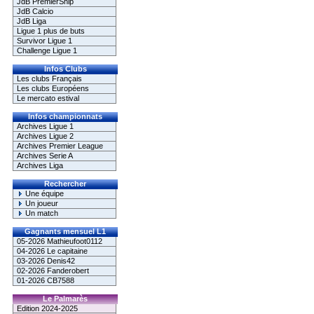
JdB PremierShip
JdB Calcio
JdB Liga
Ligue 1 plus de buts
Survivor Ligue 1
Challenge Ligue 1
Infos Clubs
Les clubs Français
Les clubs Européens
Le mercato estival
Infos championnats
Archives Ligue 1
Archives Ligue 2
Archives Premier League
Archives Serie A
Archives Liga
Rechercher
Une équipe
Un joueur
Un match
Gagnants mensuel L1
05-2026 Mathieufoot0112
04-2026 Le capitaine
03-2026 Denis42
02-2026 Fanderobert
01-2026 CB7588
Le Palmarès
Edition 2024-2025