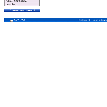
Edition 2023-2024
La suite ...
1 membre connecté
CONTACT
|
Règlement
Les Partenai