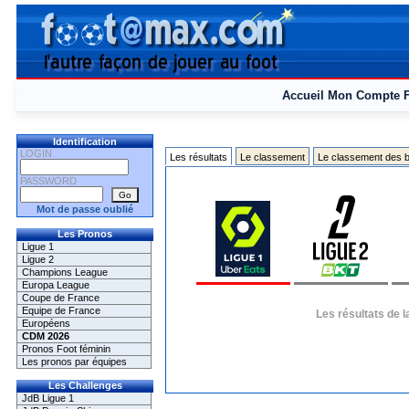
Accueil
Mon Compte
Identification
LOGIN
Les résultats
Le classement
Le classement des b
PASSWORD
Mot de passe oublié
Les Pronos
Ligue 1
Ligue 2
Champions League
Europa League
Coupe de France
Equipe de France
Les résultats de 
Européens
CDM 2026
Pronos Foot féminin
Les pronos par équipes
Les Challenges
JdB Ligue 1