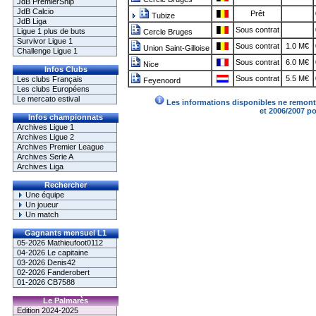
JdB PremierShip
JdB Calcio
Prêt
Tubize
JdB Liga
Sous contrat
Ligue 1 plus de buts
Cercle Bruges
Survivor Ligue 1
Sous contrat
1.0 M€
Union Saint-Gilloise
Challenge Ligue 1
Sous contrat
6.0 M€
Nice
Infos Clubs
Sous contrat
5.5 M€
Les clubs Français
Feyenoord
Les clubs Européens
Le mercato estival
Les informations disponibles ne remonte
et 2006/2007 p
Infos championnats
Archives Ligue 1
Archives Ligue 2
Archives Premier League
Archives Serie A
Archives Liga
Rechercher
Une équipe
Un joueur
Un match
Gagnants mensuel L1
05-2026 Mathieufoot0112
04-2026 Le capitaine
03-2026 Denis42
02-2026 Fanderobert
01-2026 CB7588
Le Palmarès
Edition 2024-2025