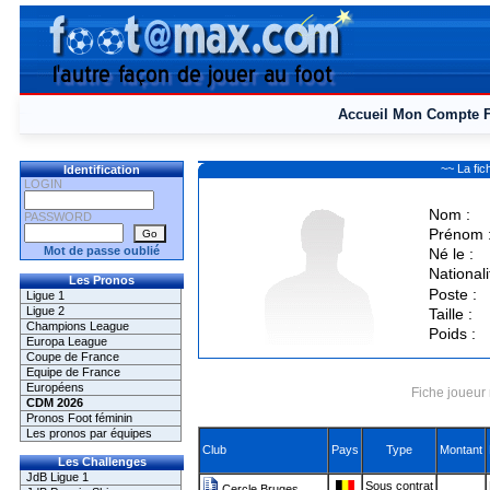
Accueil
Mon Compte
~~ La fi
Identification
LOGIN
Nom :
PASSWORD
Prénom 
Mot de passe oublié
Né le :
Nationali
Les Pronos
Poste :
Ligue 1
Ligue 2
Taille :
Champions League
Poids :
Europa League
Coupe de France
Equipe de France
Européens
Fiche joueur 
CDM 2026
Pronos Foot féminin
Les pronos par équipes
Club
Pays
Type
Montant
Les Challenges
JdB Ligue 1
Sous contrat
Cercle Bruges