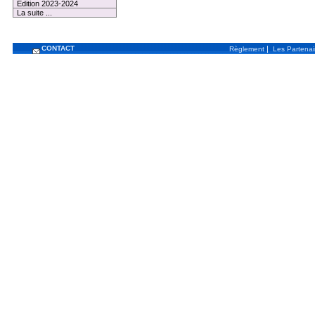
Edition 2023-2024
La suite ...
CONTACT
|
Règlement
Les Partenai