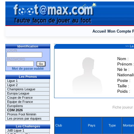
Accueil
Mon Compte
~~ La
Identification
LOGIN
Nom :
PASSWORD
Prénom 
Mot de passe oublié
Né le :
Nationali
Les Pronos
Poste :
Ligue 1
Ligue 2
Taille :
Champions League
Poids :
Europa League
Coupe de France
Equipe de France
Européens
Fiche joueur 
CDM 2026
Pronos Foot féminin
Les pronos par équipes
Club
Pays
Type
Montan
Les Challenges
JdB Ligue 1