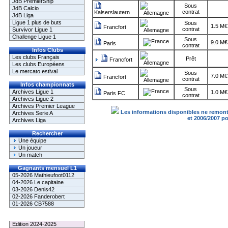
JdB PremierShip
Sous
JdB Calcio
contrat
Kaiserslautern
JdB Liga
Ligue 1 plus de buts
Sous
1.5 M€
Francfort
contrat
Survivor Ligue 1
Challenge Ligue 1
Sous
9.0 M€
Paris
contrat
Infos Clubs
Les clubs Français
Prêt
Francfort
Les clubs Européens
Le mercato estival
Sous
7.0 M€
Francfort
contrat
Infos championnats
Sous
Archives Ligue 1
1.0 M€
Paris FC
contrat
Archives Ligue 2
Archives Premier League
Les informations disponibles ne remonte
Archives Serie A
et 2006/2007 p
Archives Liga
Rechercher
Une équipe
Un joueur
Un match
Gagnants mensuel L1
05-2026 Mathieufoot0112
04-2026 Le capitaine
03-2026 Denis42
02-2026 Fanderobert
01-2026 CB7588
Le Palmarès
Edition 2024-2025