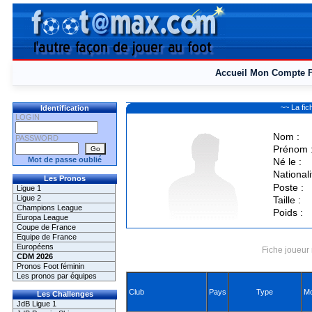
Accueil
Mon Compte
~~ La fi
Identification
LOGIN
Nom :
PASSWORD
Prénom 
Mot de passe oublié
Né le :
Nationali
Les Pronos
Poste :
Ligue 1
Ligue 2
Taille :
Champions League
Poids :
Europa League
Coupe de France
Equipe de France
Européens
Fiche joueur 
CDM 2026
Pronos Foot féminin
Les pronos par équipes
Club
Pays
Type
Mo
Les Challenges
JdB Ligue 1