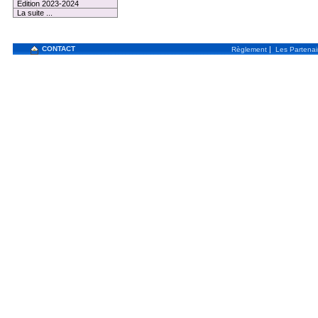
Edition 2023-2024
La suite ...
CONTACT
|
Règlement
Les Partenai