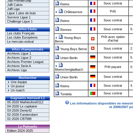
JdB PremierShip
Sous contrat
Reims
JdB Calcio
JdB Liga
Prêt
Châteauroux
Ligue 1 plus de buts
Survivor Ligue 1
Sous contrat
Reims
Challenge Ligue 1
Infos Clubs
Sous contrat
9
Rennes
Les clubs Français
Prêt avec option
Les clubs Européens
Young Boys
d'achat
Berne
Le mercato estival
Sous contrat
2
Young Boys Berne
Infos championnats
Archives Ligue 1
Sous contrat
6
Archives Ligue 2
Union Berlin
Archives Premier League
Archives Serie A
Prêt payant
0
Moenchengladbach
Archives Liga
Sous contrat
Union Berlin
Rechercher
Une équipe
Sous contrat
4
Un joueur
Reims
Un match
Sous contrat
Tondela
Gagnants mensuel L1
05-2026 Mathieufoot0112
Les informations disponibles ne remonte
04-2026 Le capitaine
et 2006/2007 p
03-2026 Denis42
02-2026 Fanderobert
01-2026 CB7588
Le Palmarès
Edition 2024-2025