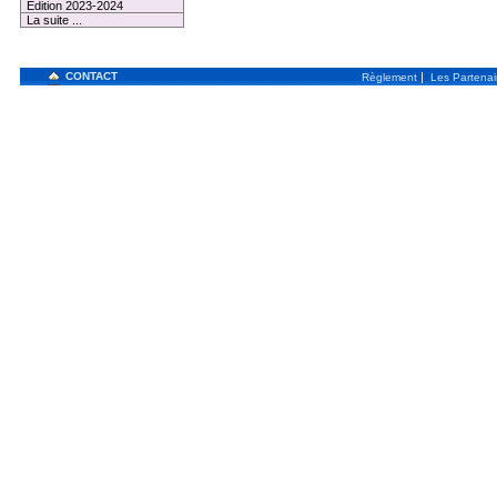
Edition 2023-2024
La suite ...
CONTACT
|
Règlement
Les Partenai