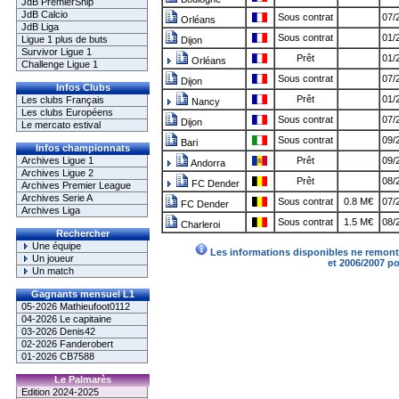
JdB PremierShip
JdB Calcio
Sous contrat
07/
Orléans
JdB Liga
Sous contrat
01/
Ligue 1 plus de buts
Dijon
Survivor Ligue 1
Prêt
01/
Orléans
Challenge Ligue 1
Sous contrat
07/
Dijon
Infos Clubs
Prêt
01/
Les clubs Français
Nancy
Les clubs Européens
Sous contrat
07/
Dijon
Le mercato estival
Sous contrat
09/
Bari
Infos championnats
Archives Ligue 1
Prêt
09/
Andorra
Archives Ligue 2
Prêt
08/
FC Dender
Archives Premier League
Archives Serie A
Sous contrat
0.8 M€
07/
FC Dender
Archives Liga
Sous contrat
1.5 M€
08/
Charleroi
Rechercher
Une équipe
Les informations disponibles ne remonte
Un joueur
et 2006/2007 p
Un match
Gagnants mensuel L1
05-2026 Mathieufoot0112
04-2026 Le capitaine
03-2026 Denis42
02-2026 Fanderobert
01-2026 CB7588
Le Palmarès
Edition 2024-2025