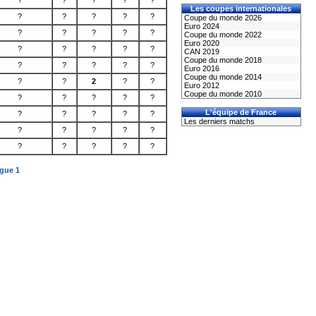
?
?
?
?
?
Les coupes internationales
?
?
?
?
?
Coupe du monde 2026
Euro 2024
?
?
?
?
?
Coupe du monde 2022
Euro 2020
?
?
?
?
?
CAN 2019
Coupe du monde 2018
?
?
?
?
?
Euro 2016
Coupe du monde 2014
?
?
2
?
?
Euro 2012
Coupe du monde 2010
?
?
?
?
?
L'équipe de France
?
?
?
?
?
Les derniers matchs
?
?
?
?
?
?
?
?
?
?
igue 1