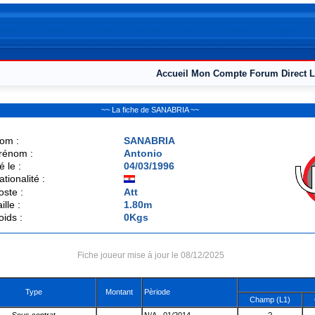
Accueil
Mon Compte
Forum
Direct L
~~ La fiche de SANABRIA ~~
om :
SANABRIA
rénom :
Antonio
é le :
04/03/1996
ationalité :
oste :
Att
ille :
1.80m
oids :
0Kgs
Fiche joueur mise à jour le 08/12/2025
Type
Montant
Pèriode
Champ (L1)