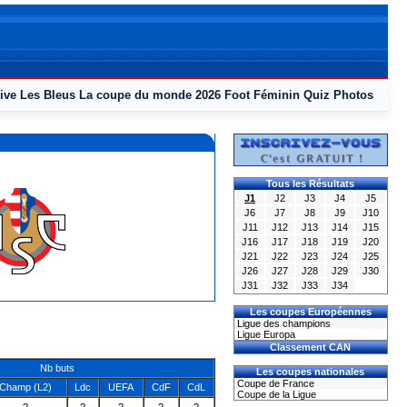
ive
Les Bleus
La coupe du monde 2026
Foot Féminin
Quiz
Photos
Tous les Résultats
J1
J2
J3
J4
J5
J6
J7
J8
J9
J10
J11
J12
J13
J14
J15
J16
J17
J18
J19
J20
J21
J22
J23
J24
J25
J26
J27
J28
J29
J30
J31
J32
J33
J34
Les coupes Européennes
Ligue des champions
Ligue Europa
Classement CAN
Nb buts
Les coupes nationales
Coupe de France
Champ (L2)
Ldc
UEFA
CdF
CdL
Coupe de la Ligue