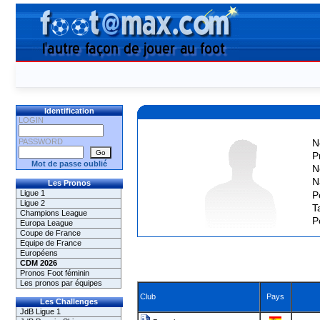
Identification
LOGIN
PASSWORD
N
P
Mot de passe oublié
N
N
Les Pronos
Ligue 1
P
Ligue 2
Ta
Champions League
P
Europa League
Coupe de France
Equipe de France
Européens
CDM 2026
Pronos Foot féminin
Les pronos par équipes
Club
Pays
Les Challenges
JdB Ligue 1