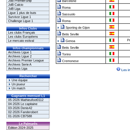
JdB PremierShip
Barcelone
JdB Calcio
Roma
JdB Liga
Ligue 1 plus de buts
Sassuolo
Survivor Ligue 1
Challenge Ligue 1
Roma
Sporting de Gijon
Infos Clubs
Les clubs Français
Betis Seville
Les clubs Européens
Pr
Le mercato estival
Genoa
Betis Seville
Infos championnats
Archives Ligue 1
Torino
Archives Ligue 2
Archives Premier League
Cremonese
Archives Serie A
Archives Liga
Les i
Rechercher
Une équipe
Un joueur
Un match
Gagnants mensuel L1
05-2026 Mathieufoot0112
04-2026 Le capitaine
03-2026 Denis42
02-2026 Fanderobert
01-2026 CB7588
Le Palmarès
Edition 2024-2025