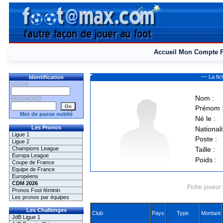
Accueil
Mon Compte
~~ La f
Identification
LOGIN
Nom :
PASSWORD
Prénom 
Mot de passe oublié
Né le :
Les Pronos
Nationali
Ligue 1
Poste :
Ligue 2
Champions League
Taille :
Europa League
Poids :
Coupe de France
Equipe de France
Européens
CDM 2026
Fiche joueur 
Pronos Foot féminin
Les pronos par équipes
Les Challenges
Club
Pays
Type
Montant
JdB Ligue 1