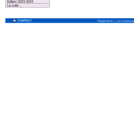
Edition 2023-2024
La suite ...
CONTACT
|
Règlement
Les Partenai