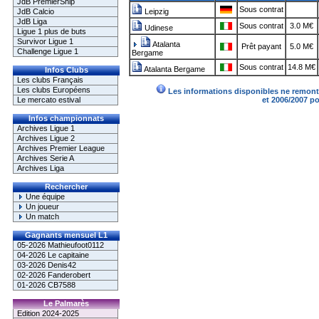
JdB PremierShip
Sous contrat
JdB Calcio
Leipzig
JdB Liga
Sous contrat
3.0 M€
Udinese
Ligue 1 plus de buts
Survivor Ligue 1
Atalanta
Prêt payant
5.0 M€
Challenge Ligue 1
Bergame
Sous contrat
14.8 M€
Atalanta Bergame
Infos Clubs
Les clubs Français
Les clubs Européens
Les informations disponibles ne remonte
Le mercato estival
et 2006/2007 p
Infos championnats
Archives Ligue 1
Archives Ligue 2
Archives Premier League
Archives Serie A
Archives Liga
Rechercher
Une équipe
Un joueur
Un match
Gagnants mensuel L1
05-2026 Mathieufoot0112
04-2026 Le capitaine
03-2026 Denis42
02-2026 Fanderobert
01-2026 CB7588
Le Palmarès
Edition 2024-2025