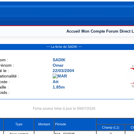
Accueil
Mon Compte
Forum
Direct L
~~ La fiche de SADIK ~~
om :
SADIK
rénom :
Omar
é le :
22/03/2004
ationalité :
oste :
Att
ille :
1.85m
oids :
Fiche joueur mise à jour le 09/07/2026
Type
Montant
Pèriode
Champ (L1)
C