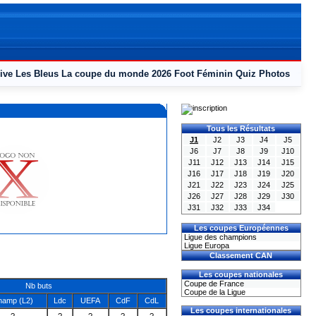
ive
Les Bleus
La coupe du monde 2026
Foot Féminin
Quiz
Photos
Tous les Résultats
J1
J2
J3
J4
J5
J6
J7
J8
J9
J10
J11
J12
J13
J14
J15
J16
J17
J18
J19
J20
J21
J22
J23
J24
J25
J26
J27
J28
J29
J30
J31
J32
J33
J34
Les coupes Européennes
Ligue des champions
Ligue Europa
Classement CAN
Les coupes nationales
Coupe de France
Nb buts
Coupe de la Ligue
hamp (L2)
Ldc
UEFA
CdF
CdL
Les coupes internationales