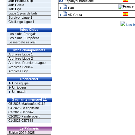
JdB PremierShip
Espanyol Barcelone
JdB Calcio
Pau
JdB Liga
Ligue 1 plus de buts
AD Ceuta
Survivor Ligue 1
Challenge Ligue 1
Les i
Infos Clubs
Les clubs Français
Les clubs Européens
Le mercato estival
Infos championnats
Archives Ligue 1
Archives Ligue 2
Archives Premier League
Archives Serie A
Archives Liga
Rechercher
Une équipe
Un joueur
Un match
Gagnants mensuel L1
05-2026 Mathieufoot0112
04-2026 Le capitaine
03-2026 Denis42
02-2026 Fanderobert
01-2026 CB7588
Le Palmarès
Edition 2024-2025