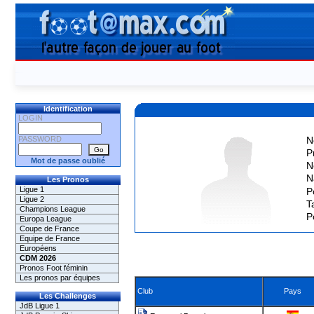
Identification
LOGIN
PASSWORD
N
P
Mot de passe oublié
N
N
Les Pronos
Ligue 1
P
Ligue 2
Ta
Champions League
P
Europa League
Coupe de France
Equipe de France
Européens
CDM 2026
Pronos Foot féminin
Les pronos par équipes
Club
Pays
Les Challenges
JdB Ligue 1