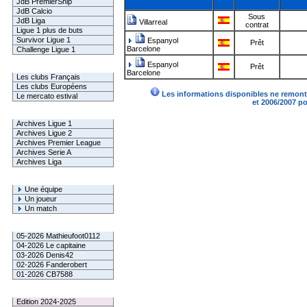
JdB PremierShip
JdB Calcio
Sous
JdB Liga
Villarreal
contrat
Ligue 1 plus de buts
Survivor Ligue 1
Espanyol
Prêt
Barcelone
Challenge Ligue 1
Espanyol
Prêt
Infos Clubs
Barcelone
Les clubs Français
Les clubs Européens
Les informations disponibles ne remonte
Le mercato estival
et 2006/2007 p
Infos championnats
Archives Ligue 1
Archives Ligue 2
Archives Premier League
Archives Serie A
Archives Liga
Rechercher
Une équipe
Un joueur
Un match
Gagnants mensuel L1
05-2026 Mathieufoot0112
04-2026 Le capitaine
03-2026 Denis42
02-2026 Fanderobert
01-2026 CB7588
Le Palmarès
Edition 2024-2025