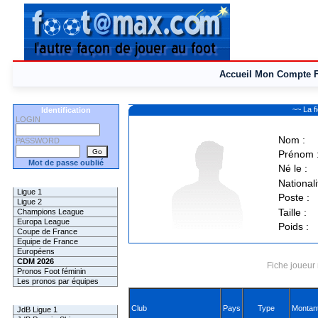
Accueil
Mon Compte
~~ La 
Identification
LOGIN
Nom :
PASSWORD
Prénom 
Mot de passe oublié
Né le :
Les Pronos
Nationali
Ligue 1
Poste :
Ligue 2
Taille :
Champions League
Europa League
Poids :
Coupe de France
Equipe de France
Européens
CDM 2026
Fiche joueur 
Pronos Foot féminin
Les pronos par équipes
Les Challenges
Club
Pays
Type
Montan
JdB Ligue 1