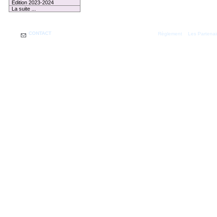
Edition 2023-2024
La suite ...
CONTACT
|
Règlement
Les Partenai