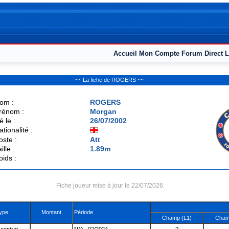
Accueil
Mon Compte
Forum
Direct L
~~ La fiche de ROGERS ~~
om :
ROGERS
rénom :
Morgan
é le :
26/07/2002
ationalité :
oste :
Att
ille :
1.89m
oids :
Fiche joueur mise à jour le 22/07/2026
ype
Montant
Pèriode
Champ (L1)
Cham