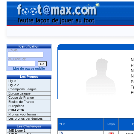
Identification
LOGIN
PASSWORD
N
P
Mot de passe oublié
N
N
Les Pronos
Ligue 1
P
Ligue 2
Ta
Champions League
P
Europa League
Coupe de France
Equipe de France
Européens
CDM 2026
Pronos Foot féminin
Les pronos par équipes
Club
Pays
T
Les Challenges
JdB Ligue 1