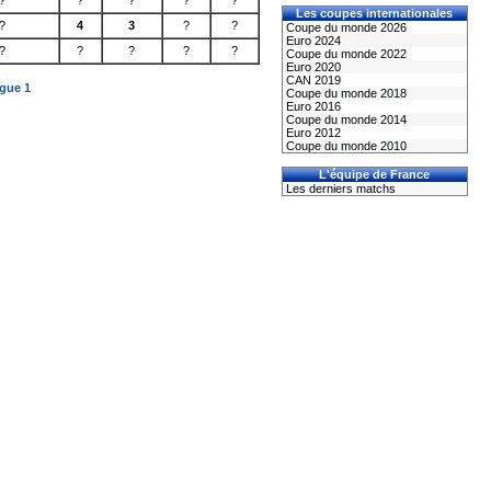
?
?
?
?
?
Les coupes internationales
?
4
3
?
?
Coupe du monde 2026
Euro 2024
?
?
?
?
?
Coupe du monde 2022
Euro 2020
CAN 2019
igue 1
Coupe du monde 2018
Euro 2016
Coupe du monde 2014
Euro 2012
Coupe du monde 2010
L'équipe de France
Les derniers matchs