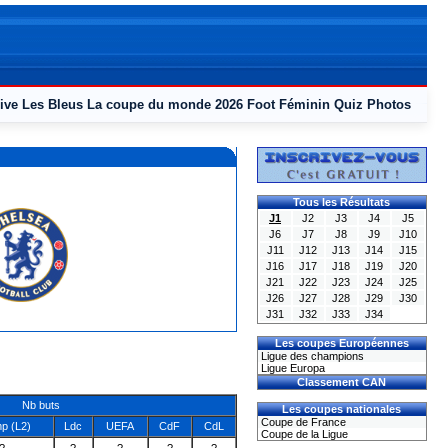
ive
Les Bleus
La coupe du monde 2026
Foot Féminin
Quiz
Photos
Tous les Résultats
J1
J2
J3
J4
J5
J6
J7
J8
J9
J10
J11
J12
J13
J14
J15
J16
J17
J18
J19
J20
J21
J22
J23
J24
J25
J26
J27
J28
J29
J30
J31
J32
J33
J34
Les coupes Européennes
Ligue des champions
Ligue Europa
Classement CAN
Nb buts
Les coupes nationales
Coupe de France
p (L2)
Ldc
UEFA
CdF
CdL
Coupe de la Ligue