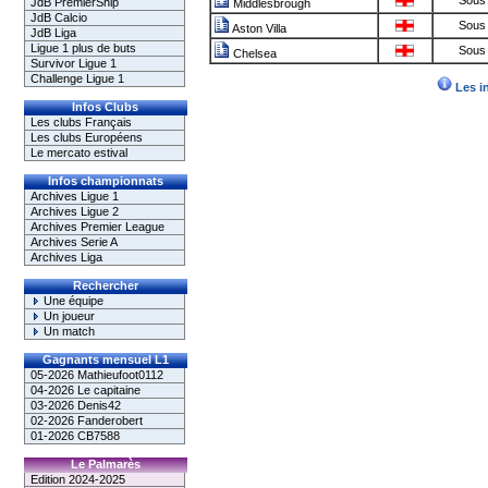
Sous 
JdB PremierShip
Middlesbrough
JdB Calcio
Sous 
Aston Villa
JdB Liga
Ligue 1 plus de buts
Sous 
Chelsea
Survivor Ligue 1
Challenge Ligue 1
Les i
Infos Clubs
Les clubs Français
Les clubs Européens
Le mercato estival
Infos championnats
Archives Ligue 1
Archives Ligue 2
Archives Premier League
Archives Serie A
Archives Liga
Rechercher
Une équipe
Un joueur
Un match
Gagnants mensuel L1
05-2026 Mathieufoot0112
04-2026 Le capitaine
03-2026 Denis42
02-2026 Fanderobert
01-2026 CB7588
Le Palmarès
Edition 2024-2025