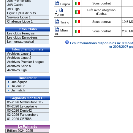
JdB PremierShip
Sous contrat
Empoli
JdB Calcio
JdB Liga
Prêt avec obligation
Ligue 1 plus de buts
d'achat
Torino
Survivor Ligue 1
Challenge Ligue 1
Sous contrat
10.5 M
Torino
Infos Clubs
Milan
Sous contrat
23.0 M
Les clubs Français
AC
Les clubs Européens
Le mercato estival
Les informations disponibles ne remonte
et 2006/2007 p
Infos championnats
Archives Ligue 1
Archives Ligue 2
Archives Premier League
Archives Serie A
Archives Liga
Rechercher
Une équipe
Un joueur
Un match
Gagnants mensuel L1
05-2026 Mathieufoot0112
04-2026 Le capitaine
03-2026 Denis42
02-2026 Fanderobert
01-2026 CB7588
Le Palmarès
Edition 2024-2025