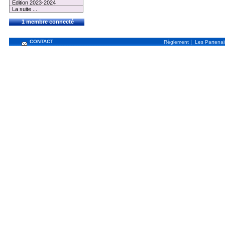
Edition 2023-2024
La suite ...
1 membre connecté
CONTACT
|
Règlement
Les Partenai