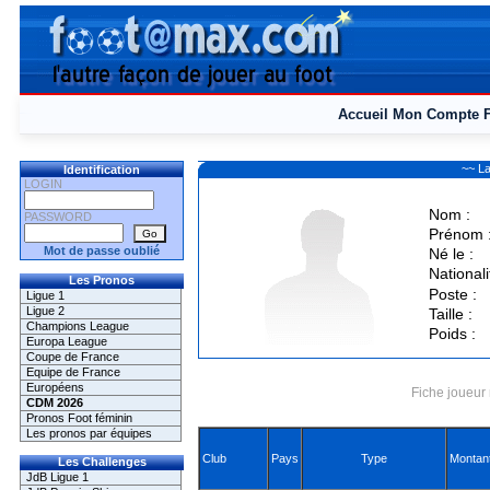
Accueil
Mon Compte
~~ La
Identification
LOGIN
Nom :
PASSWORD
Prénom 
Mot de passe oublié
Né le :
Nationali
Les Pronos
Poste :
Ligue 1
Ligue 2
Taille :
Champions League
Poids :
Europa League
Coupe de France
Equipe de France
Européens
Fiche joueur 
CDM 2026
Pronos Foot féminin
Les pronos par équipes
Club
Pays
Type
Montan
Les Challenges
JdB Ligue 1