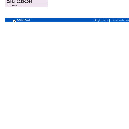
Edition 2023-2024
La suite ...
CONTACT
|
Règlement
Les Partenai