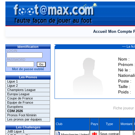
Accueil
Mon Compte
~~ La f
Identification
LOGIN
Nom :
PASSWORD
Prénom 
Mot de passe oublié
Né le :
Nationali
Les Pronos
Poste :
Ligue 1
Ligue 2
Taille :
Champions League
Poids :
Europa League
Coupe de France
Equipe de France
Européens
Fiche joueur 
CDM 2026
Pronos Foot féminin
Les pronos par équipes
Club
Pays
Type
Montant
Les Challenges
JdB Ligue 1
Sous contrat
Manchester United