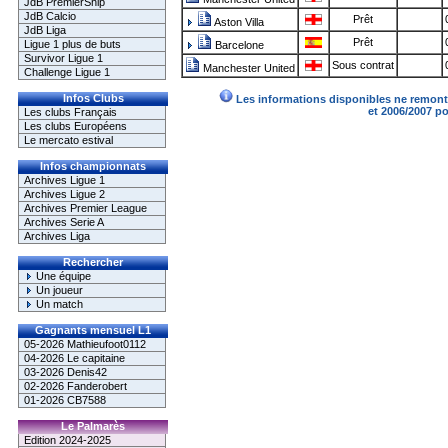
JdB PremierShip
JdB Calcio
Prêt
Aston Villa
JdB Liga
Prêt
Ligue 1 plus de buts
Barcelone
Survivor Ligue 1
Sous contrat
Manchester United
Challenge Ligue 1
Infos Clubs
Les informations disponibles ne remonte
et 2006/2007 p
Les clubs Français
Les clubs Européens
Le mercato estival
Infos championnats
Archives Ligue 1
Archives Ligue 2
Archives Premier League
Archives Serie A
Archives Liga
Rechercher
Une équipe
Un joueur
Un match
Gagnants mensuel L1
05-2026 Mathieufoot0112
04-2026 Le capitaine
03-2026 Denis42
02-2026 Fanderobert
01-2026 CB7588
Le Palmarès
Edition 2024-2025