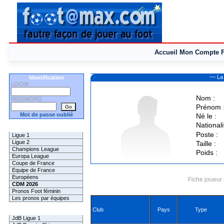
Accueil
Mon Compte
~~ La
Identification
LOGIN
Nom :
PASSWORD
Prénom 
Mot de passe oublié
Né le :
Nationali
Les Pronos
Poste :
Ligue 1
Ligue 2
Taille :
Champions League
Poids :
Europa League
Coupe de France
Equipe de France
Européens
Fiche joueur 
CDM 2026
Pronos Foot féminin
Les pronos par équipes
Club
Pays
Type
Les Challenges
JdB Ligue 1