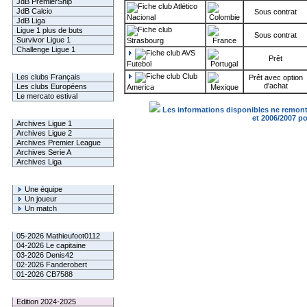
JdB PremierShip
Atlético
JdB Calcio
Sous contrat
Nacional
JdB Liga
Ligue 1 plus de buts
Sous contrat
Survivor Ligue 1
Strasbourg
Challenge Ligue 1
AVS
Prêt
Futebol
Infos Clubs
Club
Les clubs Français
Prêt avec option
d'achat
Les clubs Européens
America
Le mercato estival
Les informations disponibles ne remonte
Infos championnats
et 2006/2007 p
Archives Ligue 1
Archives Ligue 2
Archives Premier League
Archives Serie A
Archives Liga
Rechercher
Une équipe
Un joueur
Un match
Gagnants mensuel L1
05-2026 Mathieufoot0112
04-2026 Le capitaine
03-2026 Denis42
02-2026 Fanderobert
01-2026 CB7588
Le Palmarès
Edition 2024-2025