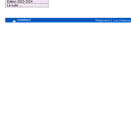
Edition 2023-2024
La suite ...
CONTACT
|
Règlement
Les Partenai