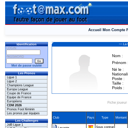
Accueil
Mon Compte
~~ La 
Identification
LOGIN
Nom :
PASSWORD
Prénom 
Mot de passe oublié
Né le :
Les Pronos
Nationali
Ligue 1
Poste :
Ligue 2
Taille :
Champions League
Poids :
Europa League
Coupe de France
Equipe de France
Européens
Fiche joueur 
CDM 2026
Pronos Foot féminin
Les pronos par équipes
Club
Pays
Type
Montant
Les Challenges
JdB Ligue 1
Sous contrat
Levante