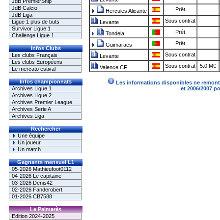
JdB PremierShip
JdB Calcio
Prêt
Hercules Alicante
JdB Liga
Sous contrat
Ligue 1 plus de buts
Levante
Survivor Ligue 1
Prêt
Tondela
Challenge Ligue 1
Prêt
Guimaraes
Infos Clubs
Sous contrat
Les clubs Français
Levante
Les clubs Européens
Sous contrat
5.0 M€
Valence CF
Le mercato estival
Infos championnats
Les informations disponibles ne remonte
Archives Ligue 1
et 2006/2007 p
Archives Ligue 2
Archives Premier League
Archives Serie A
Archives Liga
Rechercher
Une équipe
Un joueur
Un match
Gagnants mensuel L1
05-2026 Mathieufoot0112
04-2026 Le capitaine
03-2026 Denis42
02-2026 Fanderobert
01-2026 CB7588
Le Palmarès
Edition 2024-2025