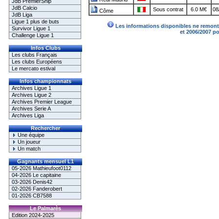
JdB PremierShip
JdB Calcio
Sous contrat
6.0 M€
08
Côme
JdB Liga
Ligue 1 plus de buts
Les informations disponibles ne remonte
Survivor Ligue 1
et 2006/2007 p
Challenge Ligue 1
Infos Clubs
Les clubs Français
Les clubs Européens
Le mercato estival
Infos championnats
Archives Ligue 1
Archives Ligue 2
Archives Premier League
Archives Serie A
Archives Liga
Rechercher
Une équipe
Un joueur
Un match
Gagnants mensuel L1
05-2026 Mathieufoot0112
04-2026 Le capitaine
03-2026 Denis42
02-2026 Fanderobert
01-2026 CB7588
Le Palmarès
Edition 2024-2025