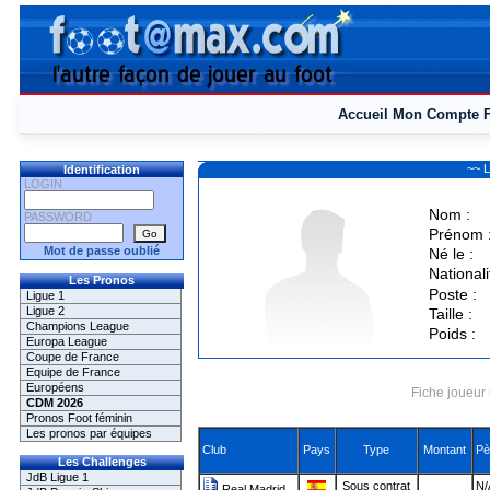
Accueil
Mon Compte
~~ L
Identification
LOGIN
Nom :
PASSWORD
Prénom 
Mot de passe oublié
Né le :
Nationali
Les Pronos
Poste :
Ligue 1
Ligue 2
Taille :
Champions League
Poids :
Europa League
Coupe de France
Equipe de France
Européens
Fiche joueur 
CDM 2026
Pronos Foot féminin
Les pronos par équipes
Club
Pays
Type
Montant
Pè
Les Challenges
JdB Ligue 1
Sous contrat
N/
Real Madrid