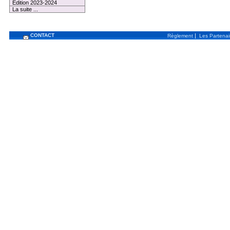
Edition 2023-2024
La suite ...
CONTACT
|
Règlement
Les Partenai