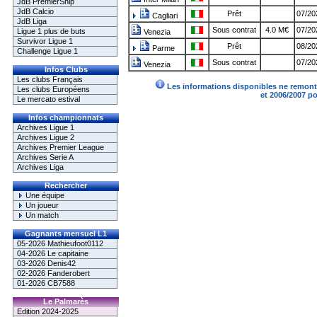
JdB PremierShip
JdB Calcio
Prêt
07/20
Cagliari
JdB Liga
Sous contrat
4.0 M€
07/20
Ligue 1 plus de buts
Venezia
Survivor Ligue 1
Prêt
08/20
Parme
Challenge Ligue 1
Sous contrat
07/20
Venezia
Infos Clubs
Les clubs Français
Les informations disponibles ne remonte
Les clubs Européens
et 2006/2007 p
Le mercato estival
Infos championnats
Archives Ligue 1
Archives Ligue 2
Archives Premier League
Archives Serie A
Archives Liga
Rechercher
Une équipe
Un joueur
Un match
Gagnants mensuel L1
05-2026 Mathieufoot0112
04-2026 Le capitaine
03-2026 Denis42
02-2026 Fanderobert
01-2026 CB7588
Le Palmarès
Edition 2024-2025