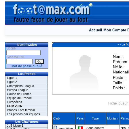
Accueil
Mon Compte
~~ La f
Identification
LOGIN
Nom :
PASSWORD
Prénom 
Mot de passe oublié
Né le :
Nationali
Les Pronos
Poste :
Ligue 1
Ligue 2
Taille :
Champions League
Poids :
Europa League
Coupe de France
Equipe de France
Européens
Fiche joueur 
CDM 2026
Pronos Foot féminin
Les pronos par équipes
Club
Pays
Type
Montant
Pèrio
Les Challenges
JdB Ligue 1
Sous contrat
N/A -
Inter Milan