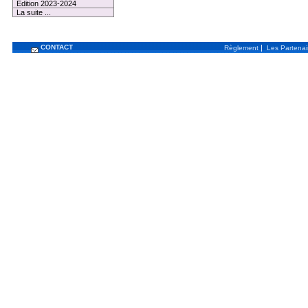
Edition 2023-2024
La suite ...
CONTACT
|
Règlement
Les Partenai