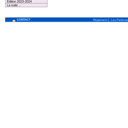
Edition 2023-2024
La suite ...
CONTACT
|
Règlement
Les Partenai