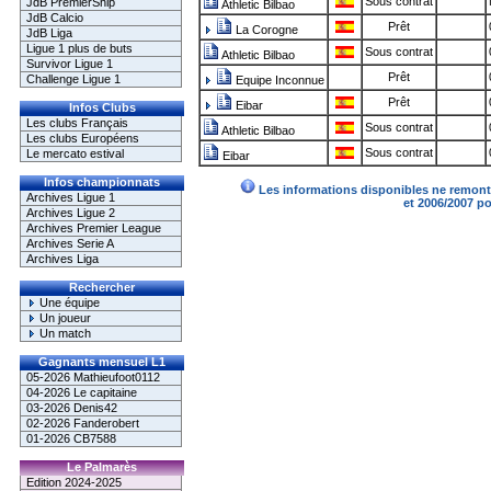
Sous contrat
JdB PremierShip
Athletic Bilbao
JdB Calcio
Prêt
La Corogne
JdB Liga
Ligue 1 plus de buts
Sous contrat
Athletic Bilbao
Survivor Ligue 1
Prêt
Challenge Ligue 1
Equipe Inconnue
Prêt
Eibar
Infos Clubs
Les clubs Français
Sous contrat
Athletic Bilbao
Les clubs Européens
Sous contrat
Le mercato estival
Eibar
Infos championnats
Les informations disponibles ne remonte
Archives Ligue 1
et 2006/2007 p
Archives Ligue 2
Archives Premier League
Archives Serie A
Archives Liga
Rechercher
Une équipe
Un joueur
Un match
Gagnants mensuel L1
05-2026 Mathieufoot0112
04-2026 Le capitaine
03-2026 Denis42
02-2026 Fanderobert
01-2026 CB7588
Le Palmarès
Edition 2024-2025