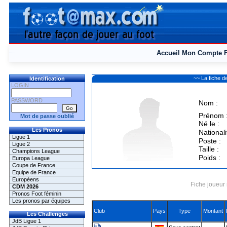
Accueil
Mon Compte
~~ La fiche
Identification
LOGIN
PASSWORD
Nom :
Prénom 
Mot de passe oublié
Né le :
Les Pronos
Nationali
Ligue 1
Poste :
Ligue 2
Taille :
Champions League
Poids :
Europa League
Coupe de France
Equipe de France
Européens
Fiche joueur 
CDM 2026
Pronos Foot féminin
Les pronos par équipes
Club
Pays
Type
Montant
Les Challenges
JdB Ligue 1