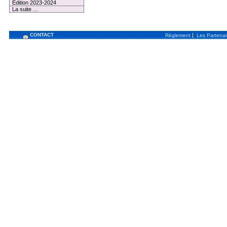
Edition 2023-2024
La suite ...
CONTACT
|
Règlement
Les Partenai