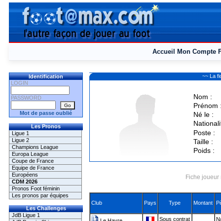
Accueil
Mon Compte
~~ La 
Identification
LOGIN
Nom :
PASSWORD
Prénom 
Mot de passe oublié
Né le :
Nationali
Les Pronos
Poste :
Ligue 1
Ligue 2
Taille :
Champions League
Poids :
Europa League
Coupe de France
Equipe de France
Européens
Fiche joueur 
CDM 2026
Pronos Foot féminin
Les pronos par équipes
Club
Pays
Type
Montant
P
Les Challenges
JdB Ligue 1
Sous contrat
N/
Le Havre