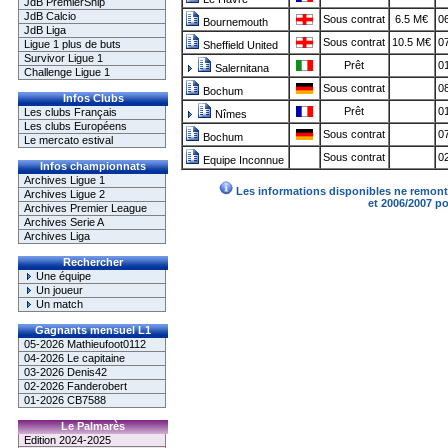
JdB PremierShip
JdB Calcio
Sous contrat
6.5 M€
06
Bournemouth
JdB Liga
Sous contrat
10.5 M€
07
Ligue 1 plus de buts
Sheffield United
Survivor Ligue 1
Prêt
01
Salernitana
Challenge Ligue 1
Sous contrat
08
Bochum
Infos Clubs
Prêt
01
Les clubs Français
Nîmes
Les clubs Européens
Sous contrat
07
Bochum
Le mercato estival
Sous contrat
02
Equipe Inconnue
Infos championnats
Archives Ligue 1
Les informations disponibles ne remonte
Archives Ligue 2
et 2006/2007 p
Archives Premier League
Archives Serie A
Archives Liga
Rechercher
Une équipe
Un joueur
Un match
Gagnants mensuel L1
05-2026 Mathieufoot0112
04-2026 Le capitaine
03-2026 Denis42
02-2026 Fanderobert
01-2026 CB7588
Le Palmarès
Edition 2024-2025