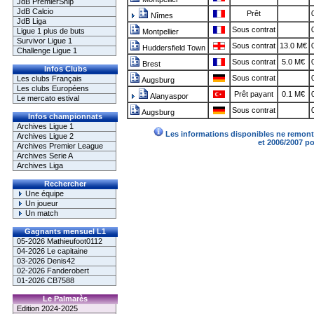
JdB PremierShip
JdB Calcio
Prêt
Nîmes
JdB Liga
Sous contrat
Ligue 1 plus de buts
Montpellier
Survivor Ligue 1
Sous contrat
13.0 M€
Huddersfield Town
Challenge Ligue 1
Sous contrat
5.0 M€
Brest
Infos Clubs
Sous contrat
Les clubs Français
Augsburg
Les clubs Européens
Prêt payant
0.1 M€
Alanyaspor
Le mercato estival
Sous contrat
Augsburg
Infos championnats
Archives Ligue 1
Les informations disponibles ne remonte
Archives Ligue 2
et 2006/2007 p
Archives Premier League
Archives Serie A
Archives Liga
Rechercher
Une équipe
Un joueur
Un match
Gagnants mensuel L1
05-2026 Mathieufoot0112
04-2026 Le capitaine
03-2026 Denis42
02-2026 Fanderobert
01-2026 CB7588
Le Palmarès
Edition 2024-2025