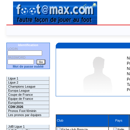
Identification
LOGIN
PASSWORD
N
P
Mot de passe oublié
N
N
Les Pronos
Ligue 1
P
Ligue 2
Ta
Champions League
P
Europa League
Coupe de France
Equipe de France
Européens
CDM 2026
Pronos Foot féminin
Les pronos par équipes
Club
Pays
Les Challenges
JdB Ligue 1
Brescia