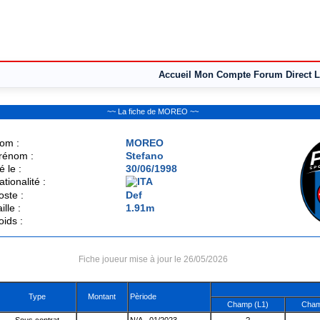
Accueil
Mon Compte
Forum
Direct L
~~ La fiche de MOREO ~~
om :
MOREO
rénom :
Stefano
é le :
30/06/1998
ationalité :
oste :
Def
ille :
1.91m
oids :
Fiche joueur mise à jour le 26/05/2026
Type
Montant
Pèriode
Champ (L1)
Cham