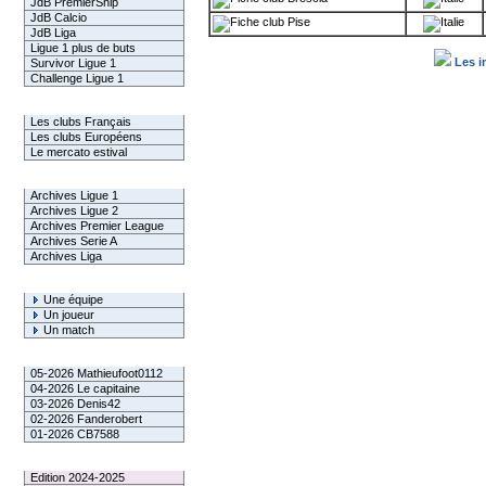
JdB PremierShip
JdB Calcio
Pise
JdB Liga
Ligue 1 plus de buts
Les i
Survivor Ligue 1
Challenge Ligue 1
Infos Clubs
Les clubs Français
Les clubs Européens
Le mercato estival
Infos championnats
Archives Ligue 1
Archives Ligue 2
Archives Premier League
Archives Serie A
Archives Liga
Rechercher
Une équipe
Un joueur
Un match
Gagnants mensuel L1
05-2026 Mathieufoot0112
04-2026 Le capitaine
03-2026 Denis42
02-2026 Fanderobert
01-2026 CB7588
Le Palmarès
Edition 2024-2025