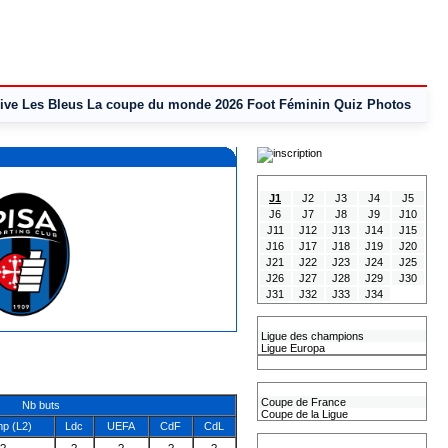
ive
Les Bleus
La coupe du monde 2026
Foot Féminin
Quiz
Photos
Tous les Résultats
J1
J2
J3
J4
J5
J6
J7
J8
J9
J10
J11
J12
J13
J14
J15
J16
J17
J18
J19
J20
J21
J22
J23
J24
J25
J26
J27
J28
J29
J30
J31
J32
J33
J34
Les coupes Européennes
Ligue des champions
Ligue Europa
Classement CAN
Les coupes nationales
Coupe de France
Nb buts
Coupe de la Ligue
p (L2)
Ldc
UEFA
CdF
CdL
Les coupes internationales