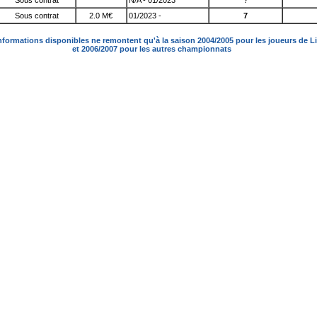
Sous contrat
N/A - 01/2023
?
Sous contrat
2.0 M€
01/2023 -
7
nformations disponibles ne remontent qu'à la saison 2004/2005 pour les joueurs de L
et 2006/2007 pour les autres championnats