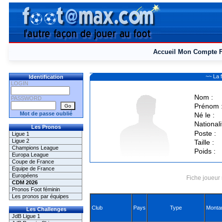
Accueil
Mon Compte
~~ La 
Identification
LOGIN
Nom :
PASSWORD
Prénom 
Mot de passe oublié
Né le :
Nationali
Les Pronos
Poste :
Ligue 1
Ligue 2
Taille :
Champions League
Poids :
Europa League
Coupe de France
Equipe de France
Européens
Fiche joueur 
CDM 2026
Pronos Foot féminin
Les pronos par équipes
Club
Pays
Type
Monta
Les Challenges
JdB Ligue 1