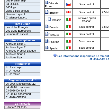
JdB PremierShip
Viktoria
JdB Calcio
Sous contrat
Plzen
JdB Liga
Ligue 1 plus de buts
Sous contrat
2.5 M
Brighton
Survivor Ligue 1
Challenge Ligue 1
Prêt avec option
Brescia
d'achat
Infos Clubs
Sous contrat
1.8 M
Les clubs Français
Brescia
Les clubs Européens
Le mercato estival
Sous contrat
Venezia
Infos championnats
Sous contrat
Palerme
Archives Ligue 1
Archives Ligue 2
Sous contrat
Spezia
Archives Premier League
Archives Serie A
Les informations disponibles ne remonte
Archives Liga
et 2006/2007 p
Rechercher
Une équipe
Un joueur
Un match
Gagnants mensuel L1
05-2026 Mathieufoot0112
04-2026 Le capitaine
03-2026 Denis42
02-2026 Fanderobert
01-2026 CB7588
Le Palmarès
Edition 2024-2025