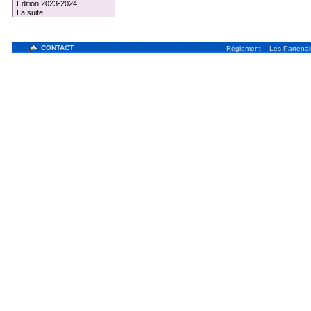
Edition 2023-2024
La suite ...
CONTACT
|
Règlement
Les Partenai