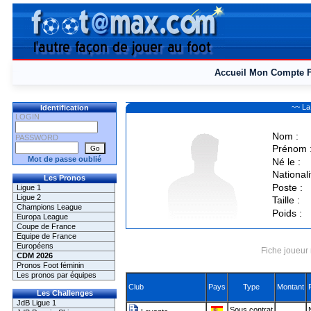
Accueil
Mon Compte
~~ La
Identification
LOGIN
Nom :
PASSWORD
Prénom 
Mot de passe oublié
Né le :
Nationali
Les Pronos
Poste :
Ligue 1
Ligue 2
Taille :
Champions League
Poids :
Europa League
Coupe de France
Equipe de France
Européens
Fiche joueur 
CDM 2026
Pronos Foot féminin
Les pronos par équipes
Club
Pays
Type
Montant
Les Challenges
JdB Ligue 1
Sous contrat