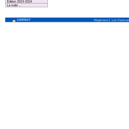
Edition 2023-2024
La suite ...
CONTACT
|
Règlement
Les Partenai