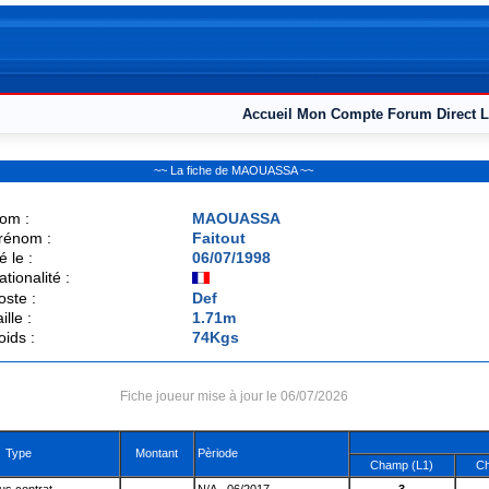
Accueil
Mon Compte
Forum
Direct L
~~ La fiche de MAOUASSA ~~
om :
MAOUASSA
rénom :
Faitout
é le :
06/07/1998
ationalité :
oste :
Def
ille :
1.71m
oids :
74Kgs
Fiche joueur mise à jour le 06/07/2026
Type
Montant
Pèriode
Champ (L1)
Ch