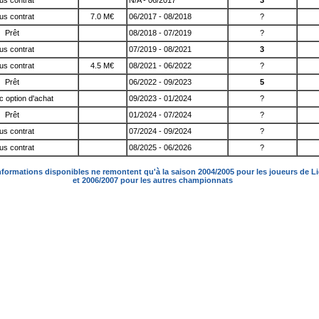
us contrat
N/A - 06/2017
3
us contrat
7.0 M€
06/2017 - 08/2018
?
Prêt
08/2018 - 07/2019
?
us contrat
07/2019 - 08/2021
3
us contrat
4.5 M€
08/2021 - 06/2022
?
Prêt
06/2022 - 09/2023
5
c option d'achat
09/2023 - 01/2024
?
Prêt
01/2024 - 07/2024
?
us contrat
07/2024 - 09/2024
?
us contrat
08/2025 - 06/2026
?
nformations disponibles ne remontent qu'à la saison 2004/2005 pour les joueurs de L
et 2006/2007 pour les autres championnats