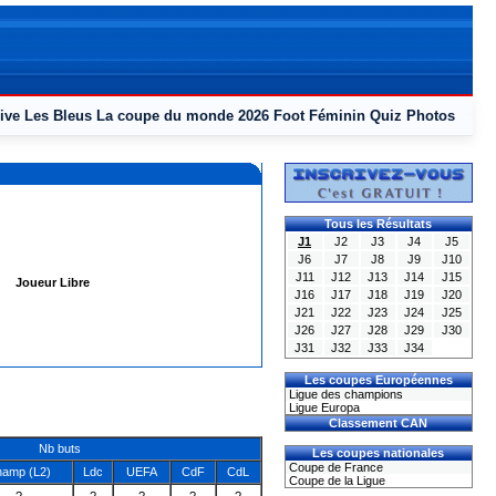
ive
Les Bleus
La coupe du monde 2026
Foot Féminin
Quiz
Photos
Tous les Résultats
J1
J2
J3
J4
J5
J6
J7
J8
J9
J10
J11
J12
J13
J14
J15
Joueur Libre
J16
J17
J18
J19
J20
J21
J22
J23
J24
J25
J26
J27
J28
J29
J30
J31
J32
J33
J34
Les coupes Européennes
Ligue des champions
Ligue Europa
Classement CAN
Nb buts
Les coupes nationales
Coupe de France
amp (L2)
Ldc
UEFA
CdF
CdL
Coupe de la Ligue