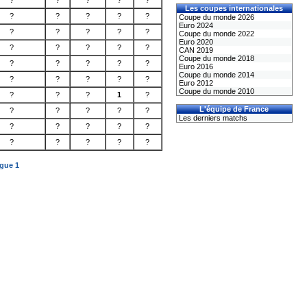
?
?
?
?
?
Les coupes internationales
?
?
?
?
?
Coupe du monde 2026
Euro 2024
?
?
?
?
?
Coupe du monde 2022
Euro 2020
?
?
?
?
?
CAN 2019
Coupe du monde 2018
?
?
?
?
?
Euro 2016
Coupe du monde 2014
?
?
?
?
?
Euro 2012
Coupe du monde 2010
?
?
?
1
?
L'équipe de France
?
?
?
?
?
Les derniers matchs
?
?
?
?
?
?
?
?
?
?
igue 1