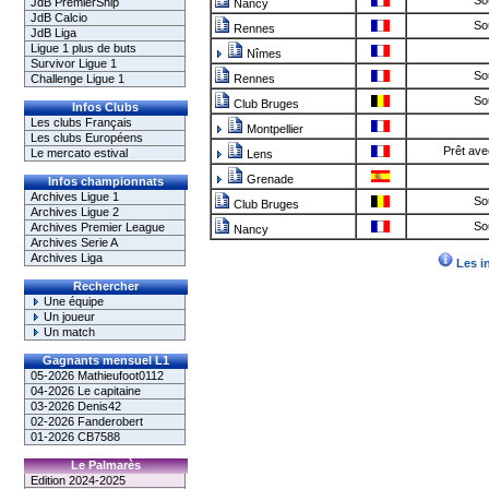
So
JdB PremierShip
Nancy
JdB Calcio
So
Rennes
JdB Liga
Ligue 1 plus de buts
Nîmes
Survivor Ligue 1
So
Challenge Ligue 1
Rennes
So
Club Bruges
Infos Clubs
Les clubs Français
Montpellier
Les clubs Européens
Prêt ave
Le mercato estival
Lens
Grenade
Infos championnats
Archives Ligue 1
So
Club Bruges
Archives Ligue 2
So
Archives Premier League
Nancy
Archives Serie A
Archives Liga
Les i
Rechercher
Une équipe
Un joueur
Un match
Gagnants mensuel L1
05-2026 Mathieufoot0112
04-2026 Le capitaine
03-2026 Denis42
02-2026 Fanderobert
01-2026 CB7588
Le Palmarès
Edition 2024-2025