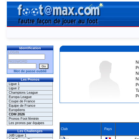
Identification
LOGIN
PASSWORD
N
P
Mot de passe oublié
N
N
Les Pronos
Ligue 1
P
Ligue 2
Ta
Champions League
P
Europa League
Coupe de France
Equipe de France
Européens
CDM 2026
Pronos Foot féminin
Les pronos par équipes
Club
Pays
Les Challenges
JdB Ligue 1