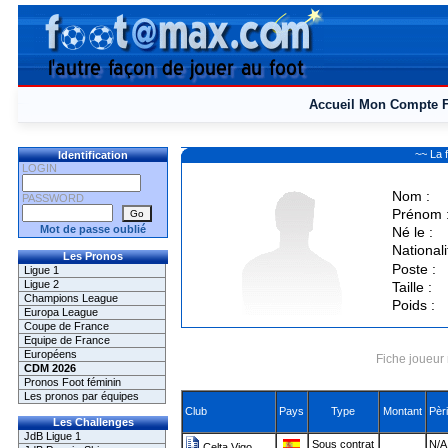
Accueil
Mon Compte
~~ La 
Identification
LOGIN
Nom :
PASSWORD
Prénom 
Mot de passe oublié
Né le :
Nationali
Les Pronos
Poste :
Ligue 1
Ligue 2
Taille :
Champions League
Poids :
Europa League
Coupe de France
Equipe de France
Européens
Fiche joueur 
CDM 2026
Pronos Foot féminin
Les pronos par équipes
Club
Pays
Type
Montant
Pèr
Les Challenges
JdB Ligue 1
Sous contrat
N/A
Celta Vigo