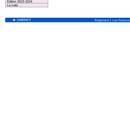
Edition 2023-2024
La suite ...
CONTACT
|
Règlement
Les Partenai