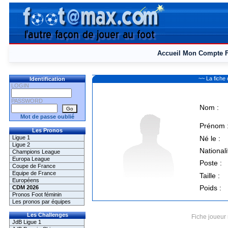
Accueil
Mon Compte
~~ La fich
Identification
LOGIN
PASSWORD
Nom :
Mot de passe oublié
Prénom 
Les Pronos
Ligue 1
Né le :
Ligue 2
Nationali
Champions League
Europa League
Poste :
Coupe de France
Equipe de France
Taille :
Européens
Poids :
CDM 2026
Pronos Foot féminin
Les pronos par équipes
Les Challenges
Fiche joueur 
JdB Ligue 1