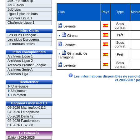
JdB PremierShip
JdB Calcio
JdB Liga
Club
Pays
Type
Monta
Ligue 1 plus de buts
Survivor Ligue 1
Challenge Ligue 1
Sous
Levante
contrat
Infos Clubs
Les clubs Français
Prêt
Girona
Les clubs Européens
Sous
Le mercato estival
Levante
contrat
Infos championnats
Gimnastic de
Prêt
Archives Ligue 1
Tarragona
Archives Ligue 2
Sous
Archives Premier League
Levante
contrat
Archives Serie A
Archives Liga
Les informations disponibles ne remonte
et 2006/2007 p
Rechercher
Une équipe
Un joueur
Un match
Gagnants mensuel L1
05-2026 Mathieufoot0112
04-2026 Le capitaine
03-2026 Denis42
02-2026 Fanderobert
01-2026 CB7588
Le Palmarès
Edition 2024-2025