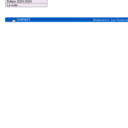
Edition 2023-2024
La suite ...
CONTACT
|
Règlement
Les Partenai