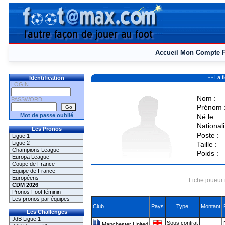
Accueil
Mon Compte
~~ La 
Identification
LOGIN
Nom :
PASSWORD
Prénom 
Mot de passe oublié
Né le :
Nationali
Les Pronos
Poste :
Ligue 1
Ligue 2
Taille :
Champions League
Poids :
Europa League
Coupe de France
Equipe de France
Européens
Fiche joueur 
CDM 2026
Pronos Foot féminin
Les pronos par équipes
Club
Pays
Type
Montant
Les Challenges
JdB Ligue 1
Sous contrat
Manchester United