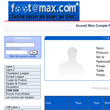
Accueil
Mon Compte
~~ La
Identification
LOGIN
Nom :
PASSWORD
Prénom 
Mot de passe oublié
Né le :
Nationali
Les Pronos
Poste :
Ligue 1
Ligue 2
Taille :
Champions League
Poids :
Europa League
Coupe de France
Equipe de France
Européens
Fiche joueur 
CDM 2026
Pronos Foot féminin
Les pronos par équipes
Club
Pays
Type
Mon
Les Challenges
JdB Ligue 1