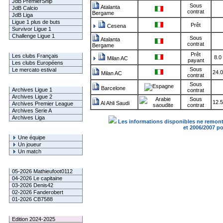
JdB PremierShip
Sous
Atalanta
JdB Calcio
contrat
Bergame
JdB Liga
Ligue 1 plus de buts
Prêt
Cesena
Survivor Ligue 1
Challenge Ligue 1
Sous
Atalanta
contrat
Bergame
Infos Clubs
Prêt
Les clubs Français
8.0
Milan AC
payant
Les clubs Européens
Sous
Le mercato estival
24.
Milan AC
contrat
Infos championnats
Sous
Barcelone
Archives Ligue 1
contrat
Archives Ligue 2
Sous
12.
Al Ahli Saudi
Archives Premier League
contrat
Archives Serie A
Archives Liga
Les informations disponibles ne remonte
et 2006/2007 p
Rechercher
Une équipe
Un joueur
Un match
Gagnants mensuel L1
05-2026 Mathieufoot0112
04-2026 Le capitaine
03-2026 Denis42
02-2026 Fanderobert
01-2026 CB7588
Le Palmarès
Edition 2024-2025