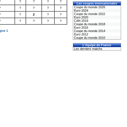
?
?
?
?
?
Les coupes internationales
Coupe du monde 2026
?
?
?
?
?
Euro 2024
Coupe du monde 2022
?
?
2
?
?
Euro 2020
CAN 2019
?
?
?
?
?
Coupe du monde 2018
Euro 2016
igue 1
Coupe du monde 2014
Euro 2012
Coupe du monde 2010
L'équipe de France
Les derniers matchs