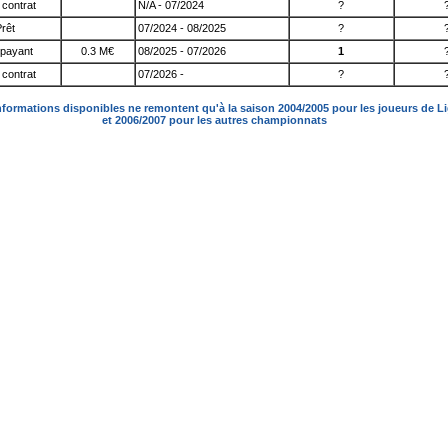
contrat
N/A - 07/2024
?
rêt
07/2024 - 08/2025
?
 payant
0.3 M€
08/2025 - 07/2026
1
contrat
07/2026 -
?
nformations disponibles ne remontent qu'à la saison 2004/2005 pour les joueurs de L
et 2006/2007 pour les autres championnats