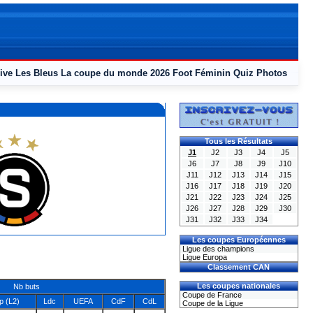
ive
Les Bleus
La coupe du monde 2026
Foot Féminin
Quiz
Photos
Tous les Résultats
J1
J2
J3
J4
J5
J6
J7
J8
J9
J10
J11
J12
J13
J14
J15
J16
J17
J18
J19
J20
J21
J22
J23
J24
J25
J26
J27
J28
J29
J30
J31
J32
J33
J34
Les coupes Européennes
Ligue des champions
Ligue Europa
Classement CAN
Les coupes nationales
Nb buts
Coupe de France
 (L2)
Ldc
UEFA
CdF
CdL
Coupe de la Ligue