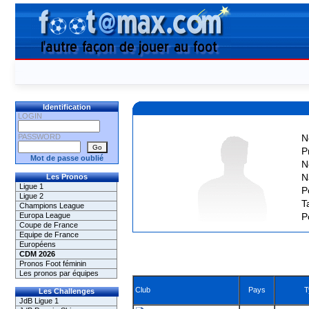
Identification
LOGIN
PASSWORD
N
P
Mot de passe oublié
N
N
Les Pronos
Ligue 1
P
Ligue 2
Ta
Champions League
Europa League
P
Coupe de France
Equipe de France
Européens
CDM 2026
Pronos Foot féminin
Les pronos par équipes
Club
Pays
T
Les Challenges
JdB Ligue 1