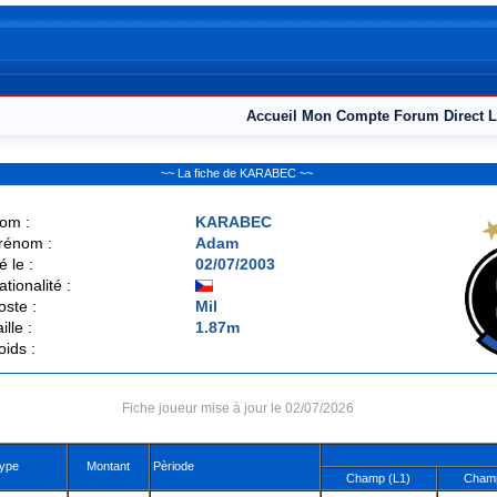
Accueil
Mon Compte
Forum
Direct L
~~ La fiche de KARABEC ~~
om :
KARABEC
rénom :
Adam
é le :
02/07/2003
ationalité :
oste :
Mil
ille :
1.87m
oids :
Fiche joueur mise à jour le 02/07/2026
ype
Montant
Pèriode
Champ (L1)
Champ