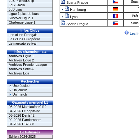
JdB PremierShip
Sous 
Sparta Prague
JdB Calcio
P
JdB Liga
Hambourg
Ligue 1 plus de buts
Prêt
Lyon
Survivor Ligue 1
Challenge Ligue 1
Sous 
Sparta Prague
Infos Clubs
Les i
Les clubs Français
Les clubs Européens
Le mercato estival
Infos championnats
Archives Ligue 1
Archives Ligue 2
Archives Premier League
Archives Serie A
Archives Liga
Rechercher
Une équipe
Un joueur
Un match
Gagnants mensuel L1
05-2026 Mathieufoot0112
04-2026 Le capitaine
03-2026 Denis42
02-2026 Fanderobert
01-2026 CB7588
Le Palmarès
Edition 2024-2025