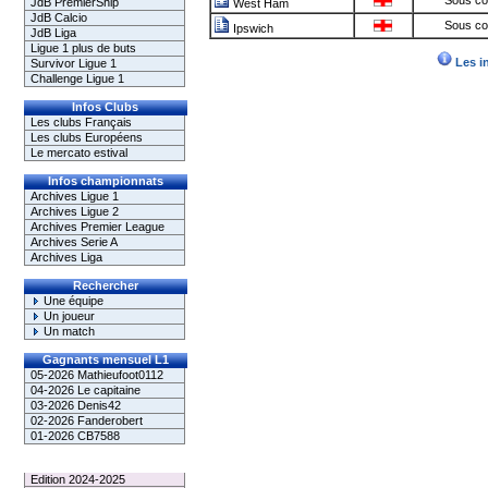
Sous co
JdB PremierShip
West Ham
JdB Calcio
Sous co
Ipswich
JdB Liga
Ligue 1 plus de buts
Les i
Survivor Ligue 1
Challenge Ligue 1
Infos Clubs
Les clubs Français
Les clubs Européens
Le mercato estival
Infos championnats
Archives Ligue 1
Archives Ligue 2
Archives Premier League
Archives Serie A
Archives Liga
Rechercher
Une équipe
Un joueur
Un match
Gagnants mensuel L1
05-2026 Mathieufoot0112
04-2026 Le capitaine
03-2026 Denis42
02-2026 Fanderobert
01-2026 CB7588
Le Palmarès
Edition 2024-2025