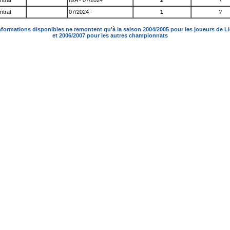
ntrat
N/A - 07/2024
2
?
ntrat
07/2024 -
1
?
nformations disponibles ne remontent qu'à la saison 2004/2005 pour les joueurs de L
et 2006/2007 pour les autres championnats