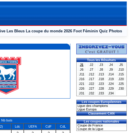
ive
Les Bleus
La coupe du monde 2026
Foot Féminin
Quiz
Photos
Tous les Résultats
J1
J2
J3
J4
J5
J6
J7
J8
J9
J10
J11
J12
J13
J14
J15
J16
J17
J18
J19
J20
J21
J22
J23
J24
J25
J26
J27
J28
J29
J30
J31
J32
J33
J34
Les coupes Européennes
Ligue des champions
Ligue Europa
Classement CAN
Nb buts
Les coupes nationales
Coupe de France
2)
Ldc
UEFA
CdF
CdL
Coupe de la Ligue