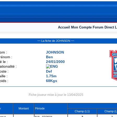
Accueil
Mon Compte
Forum
Direct L
~~ La fiche de JOHNSON ~~
om :
JOHNSON
rénom :
Ben
é le :
24/01/2000
ationalité :
oste :
Def
ille :
1.75m
oids :
68Kgs
Fiche joueur mise à jour le 13/04/2025
e
Montant
Pèriode
Champ (L1)
Champ (L