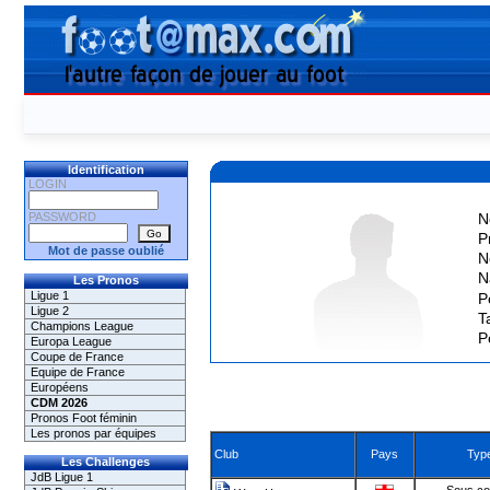
Identification
LOGIN
PASSWORD
N
P
Mot de passe oublié
N
N
Les Pronos
Ligue 1
P
Ligue 2
Ta
Champions League
P
Europa League
Coupe de France
Equipe de France
Européens
CDM 2026
Pronos Foot féminin
Les pronos par équipes
Club
Pays
Typ
Les Challenges
JdB Ligue 1