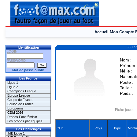
Accueil
Mon Compte
~~ La 
Identification
LOGIN
Nom :
PASSWORD
Prénom 
Mot de passe oublié
Né le :
Nationali
Les Pronos
Poste :
Ligue 1
Ligue 2
Taille :
Champions League
Poids :
Europa League
Coupe de France
Equipe de France
Européens
Fiche joueur 
CDM 2026
Pronos Foot féminin
Les pronos par équipes
Club
Pays
Type
Monta
Les Challenges
JdB Ligue 1