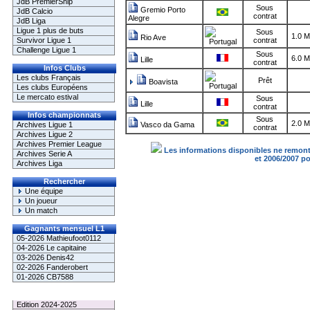
JdB PremierShip
Sous
Gremio Porto
JdB Calcio
contrat
Alegre
JdB Liga
Ligue 1 plus de buts
Sous
1.0 M
Rio Ave
Survivor Ligue 1
contrat
Challenge Ligue 1
Sous
6.0 M
Lille
contrat
Infos Clubs
Les clubs Français
Prêt
Boavista
Les clubs Européens
Le mercato estival
Sous
Lille
contrat
Infos championnats
Sous
2.0 M
Archives Ligue 1
Vasco da Gama
contrat
Archives Ligue 2
Archives Premier League
Les informations disponibles ne remonte
Archives Serie A
et 2006/2007 p
Archives Liga
Rechercher
Une équipe
Un joueur
Un match
Gagnants mensuel L1
05-2026 Mathieufoot0112
04-2026 Le capitaine
03-2026 Denis42
02-2026 Fanderobert
01-2026 CB7588
Le Palmarès
Edition 2024-2025